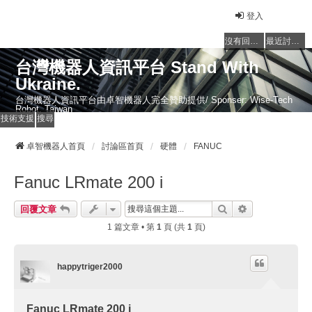
登入
沒有回覆的主題
最近討論的主題
台灣機器人資訊平台 Stand With
Ukraine.
台灣機器人資訊平台由卓智機器人完全贊助提供/ Sponser: Wise-Tech
Robot, Taiwan
技術支援
搜尋
卓智機器人首頁
討論區首頁
硬體
FANUC
Fanuc LRmate 200 i
搜尋
進階搜尋
回覆文章
1 篇文章 • 第
1
頁 (共
1
頁)
happytriger2000
Fanuc LRmate 200 i