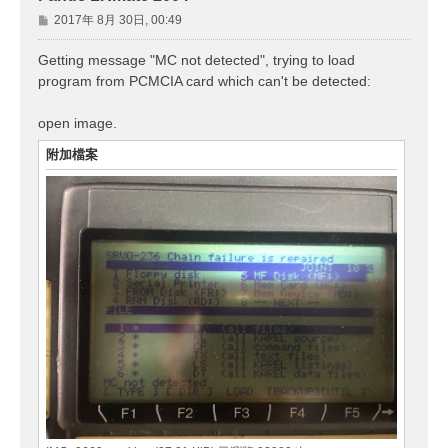
文
2017年 8月 30日, 00:49
章
Getting message "MC not detected", trying to load
program from PCMCIA card which can't be detected:
open image.
附加檔案