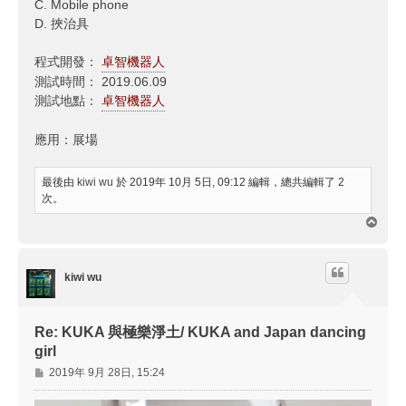
C. Mobile phone
D. 挾治具
程式開發：
卓智機器人
測試時間： 2019.06.09
測試地點：
卓智機器人
應用：展場
最後由
kiwi wu
於 2019年 10月 5日, 09:12 編輯，總共編輯了 2
次。
回
頂
端
kiwi wu
Re: KUKA 與極樂淨土/ KUKA and Japan dancing
girl
文
2019年 9月 28日, 15:24
章