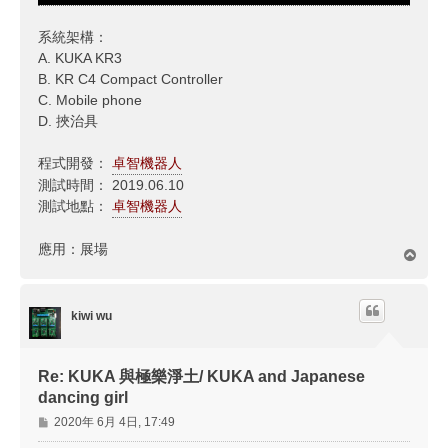
系統架構：
A. KUKA KR3
B. KR C4 Compact Controller
C. Mobile phone
D. 挾治具
程式開發：
卓智機器人
測試時間： 2019.06.10
測試地點：
卓智機器人
應用：展場
回
頂
端
kiwi wu
Re: KUKA 與極樂淨土/ KUKA and Japanese
dancing girl
文
2020年 6月 4日, 17:49
章