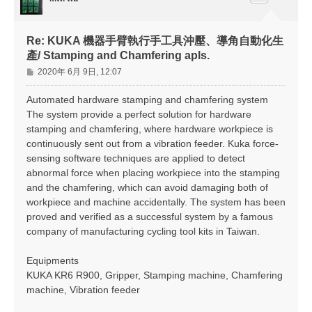
Re: KUKA 機器手臂執行手工具沖壓、導角自動化生
產/ Stamping and Chamfering apls.
文
2020年 6月 9日, 12:07
章
Automated hardware stamping and chamfering system
The system provide a perfect solution for hardware
stamping and chamfering, where hardware workpiece is
continuously sent out from a vibration feeder. Kuka force-
sensing software techniques are applied to detect
abnormal force when placing workpiece into the stamping
and the chamfering, which can avoid damaging both of
workpiece and machine accidentally. The system has been
proved and verified as a successful system by a famous
company of manufacturing cycling tool kits in Taiwan.
Equipments
KUKA KR6 R900, Gripper, Stamping machine, Chamfering
machine, Vibration feeder