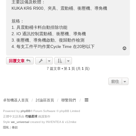
主要設備及軟體：
KUKA KR6 R900、夾具、震動桶、衝壓機、導角機
規格：
1. 具震動桶卡料自動排除功能
2. IO 通訊控制震動桶、衝壓機、導角機
3. 衝壓機、導角機啟動、復歸動作檢測
4. 每支工件平均作業Cycle Time 在20秒以下
回
頂
端
回覆文章
7 篇文章 • 第
1
頁 (共
1
頁)
前往
卓智機器人首頁
討論區首頁
聯繫我們
Powered by
phpBB
® Forum Software © phpBB Limited
正體中文語系由
竹貓星球
維護製作
Style
we_universal
created by INVENTEA & v12mike
隱私
|
條款