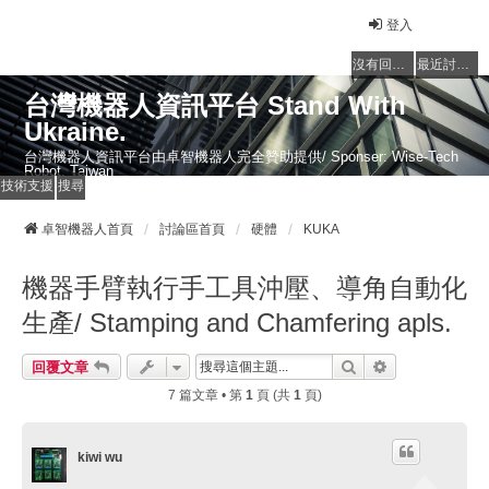
登入
沒有回覆的主題
最近討論的主題
台灣機器人資訊平台 Stand With
Ukraine.
台灣機器人資訊平台由卓智機器人完全贊助提供/ Sponser: Wise-Tech
Robot, Taiwan
技術支援
搜尋
卓智機器人首頁
討論區首頁
硬體
KUKA
機器手臂執行手工具沖壓、導角自動化
生產/ Stamping and Chamfering apls.
搜尋
進階搜尋
回覆文章
7 篇文章 • 第
1
頁 (共
1
頁)
kiwi wu