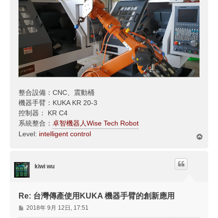
整合設備：CNC、震動桶
機器手臂：KUKA KR 20-3
控制器： KR C4
系統整合：
卓智機器人Wise Tech Robot
Level:
intelligent control
回
頂
端
kiwi wu
Re: 台灣傳產使用KUKA 機器手臂的創新應用
文
2018年 9月 12日, 17:51
章