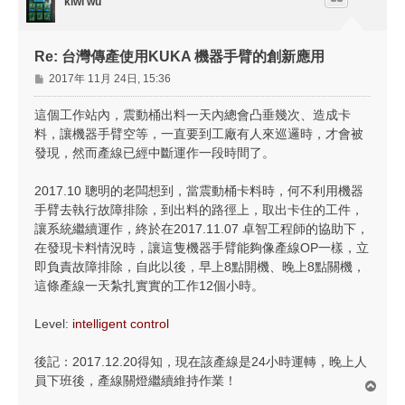
kiwi wu
Re: 台灣傳產使用KUKA 機器手臂的創新應用
文
2017年 11月 24日, 15:36
章
這個工作站內，震動桶出料一天內總會凸垂幾次、造成卡
料，讓機器手臂空等，一直要到工廠有人來巡邏時，才會被
發現，然而產線已經中斷運作一段時間了。
2017.10 聰明的老闆想到，當震動桶卡料時，何不利用機器
手臂去執行故障排除，到出料的路徑上，取出卡住的工件，
讓系統繼續運作，終於在2017.11.07 卓智工程師的協助下，
在發現卡料情況時，讓這隻機器手臂能夠像產線OP一樣，立
即負責故障排除，自此以後，早上8點開機、晚上8點關機，
這條產線一天紮扎實實的工作12個小時。
Level:
intelligent control
後記：2017.12.20得知，現在該產線是24小時運轉，晚上人
員下班後，產線關燈繼續維持作業！
回
頂