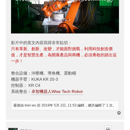
影片中的英文內容寫得非常貼切：
只有革新、創新、改變，才能面對挑戰，利用科技創造價
值，才是智慧生產，為開展產品與商機，必須勇敢的踏出這
一步！
整合設備：沖壓機、導角機、震動桶
機器手臂：KUKA KR 20-3
控制器： KR C4
系統整合：
卓智機器人Wise Tech Robot
最後由
kiwi wu
於 2019年 5月 2日, 11:53 編輯，總共編輯了 1 次。
回
頂
端