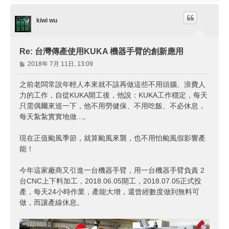
端
kiwi wu
Re: 台灣傳產使用KUKA 機器手臂的創新應用
文
2018年 7月 11日, 13:09
章
之前老闆常說年輕人本來就不該再做這些不用頭腦、浪費人
力的工作，自從KUKA開工後，他說：KUKA工作穩定，每天
只需偶爾來巡一下，他不用勞健保、不用吃飯、不必休息，
每天紮紮實實地做...。
現在正值颱風季節，就算颱風來襲，也不用怕颱風假影響產
能！
今年這家廠商又引進一台機器手臂，用一台機器手臂負責 2
台CNC上下料加工，2018.06.05開工，2018.07.05正式投
產，每天24小時作業，產能大增，還曾經數度做到無料可
做，而讓產線休息。