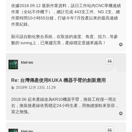
依據2018.09.12 最新作業資料，該日工作站內CNC單機連續
作業（全站不停機下），總計完成 443支工件、NG 2支、總
作業時間10小時55分鐘，打破今年7月投產以來的最高連續
作業紀錄。
顯示該自動化整合系統，在取放的速度、角度、扭力...等參
數的 tuning上，已漸趨完美，產線穩定度越來越高！
回
頂
端
kiwi wu
Re: 台灣傳產使用KUKA 機器手臂的創新應用
文
2018年 12月 13日, 11:29
章
2018.06 起本產線改為KR10機器手臂，換裝工程僅一周左
右，換裝後產線依舊穩定24小時生產，用無縫接軌來形容，
當之無愧。
回
頂
端
kiwi wu