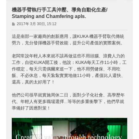
機器手臂執行手工具沖壓、導角自動化生產/
Stamping and Chamfering apls.
文
2017年 3月 30日, 15:12
章
這是南部一家廠商的創新應用，讓KUKA 機器手臂取代傳統
勞力，充分發揮機器手臂效能，提升公司產值的實際案例。
老闆常說年輕人本來就不該再做這些不用頭腦、浪費人力的
工作，自從KUKA開工後，他說：KUKA每天工作11小時，工
作穩定，每天只需偶爾來巡一下，他不用勞健保、不用吃
飯、不必休息，每天紮紮實實地做11小時，產值比人還快、
還高，真的太好用了！
他們公司很早就實施周休二日，面對少子化社會、高學歷年
代、年輕人有更多職場選擇...等等的多重衝擊下，他們早就
準備好了因應對策！