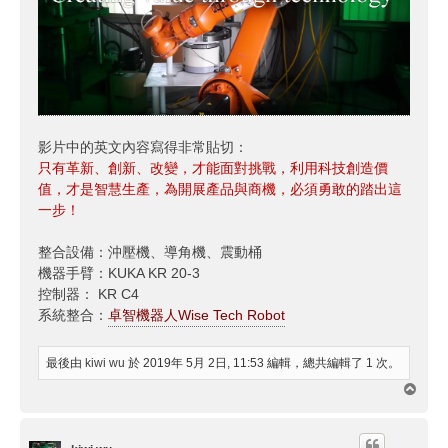
影片中的英文內容寫得非常貼切：
只有革新、創新、改變，才能面對挑戰，利用科技創造價
值，才是智慧生產，為開展產品與商機，必須勇敢的踏出這
一步！
整合設備：沖壓機、導角機、震動桶
機器手臂：KUKA KR 20-3
控制器： KR C4
系統整合：
卓智機器人Wise Tech Robot
最後由
kiwi wu
於 2019年 5月 2日, 11:53 編輯，總共編輯了 1 次。
回
頂
端