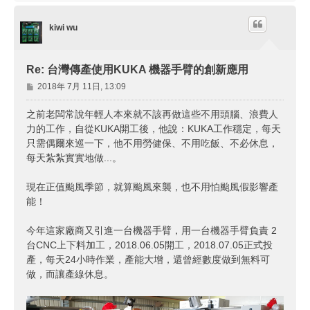
端
kiwi wu
Re: 台灣傳產使用KUKA 機器手臂的創新應用
文
2018年 7月 11日, 13:09
章
之前老闆常說年輕人本來就不該再做這些不用頭腦、浪費人
力的工作，自從KUKA開工後，他說：KUKA工作穩定，每天
只需偶爾來巡一下，他不用勞健保、不用吃飯、不必休息，
每天紮紮實實地做...。
現在正值颱風季節，就算颱風來襲，也不用怕颱風假影響產
能！
今年這家廠商又引進一台機器手臂，用一台機器手臂負責 2
台CNC上下料加工，2018.06.05開工，2018.07.05正式投
產，每天24小時作業，產能大增，還曾經數度做到無料可
做，而讓產線休息。