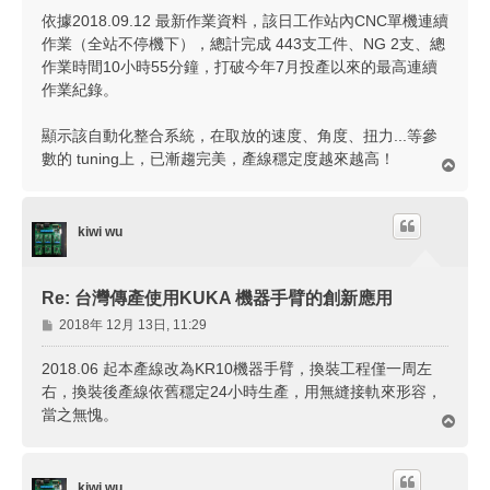
依據2018.09.12 最新作業資料，該日工作站內CNC單機連續
作業（全站不停機下），總計完成 443支工件、NG 2支、總
作業時間10小時55分鐘，打破今年7月投產以來的最高連續
作業紀錄。
顯示該自動化整合系統，在取放的速度、角度、扭力...等參
數的 tuning上，已漸趨完美，產線穩定度越來越高！
回
頂
端
kiwi wu
Re: 台灣傳產使用KUKA 機器手臂的創新應用
文
2018年 12月 13日, 11:29
章
2018.06 起本產線改為KR10機器手臂，換裝工程僅一周左
右，換裝後產線依舊穩定24小時生產，用無縫接軌來形容，
當之無愧。
回
頂
端
kiwi wu