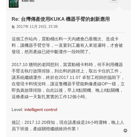
kiwi wu
Re: 台灣傳產使用KUKA 機器手臂的創新應用
文
2017年 11月 24日, 15:36
章
這個工作站內，震動桶出料一天內總會凸垂幾次、造成卡
料，讓機器手臂空等，一直要到工廠有人來巡邏時，才會被
發現，然而產線已經中斷運作一段時間了。
2017.10 聰明的老闆想到，當震動桶卡料時，何不利用機器
手臂去執行故障排除，到出料的路徑上，取出卡住的工件，
讓系統繼續運作，終於在2017.11.07 卓智工程師的協助下，
在發現卡料情況時，讓這隻機器手臂能夠像產線OP一樣，立
即負責故障排除，自此以後，早上8點開機、晚上8點關機，
這條產線一天紮扎實實的工作12個小時。
Level:
intelligent control
後記：2017.12.20得知，現在該產線是24小時運轉，晚上人
員下班後，產線關燈繼續維持作業！
回
頂