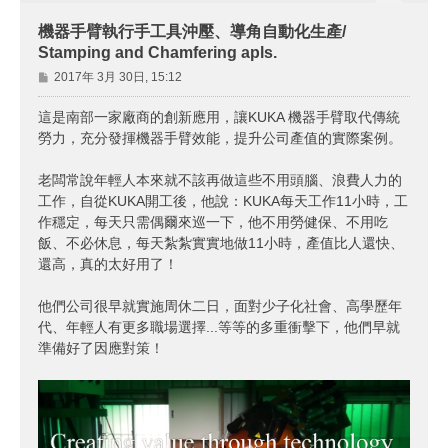
機器手臂執行手工具沖壓、導角自動化生產/
Stamping and Chamfering apls.
文
2017年 3月 30日, 15:12
章
這是南部一家廠商的創新應用，讓KUKA 機器手臂取代傳統
勞力，充分發揮機器手臂效能，提升公司產值的實際案例。
老闆常說年輕人本來就不該再做這些不用頭腦、浪費人力的
工作，自從KUKA開工後，他說：KUKA每天工作11小時，工
作穩定，每天只需偶爾來巡一下，他不用勞健保、不用吃
飯、不必休息，每天紮紮實實地做11小時，產值比人還快、
還高，真的太好用了！
他們公司很早就實施周休二日，面對少子化社會、高學歷年
代、年輕人有更多職場選擇...等等的多重衝擊下，他們早就
準備好了因應對策！