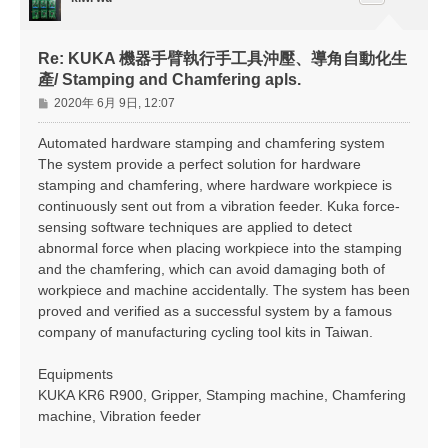
Re: KUKA 機器手臂執行手工具沖壓、導角自動化生
產/ Stamping and Chamfering apls.
文
2020年 6月 9日, 12:07
章
Automated hardware stamping and chamfering system
The system provide a perfect solution for hardware
stamping and chamfering, where hardware workpiece is
continuously sent out from a vibration feeder. Kuka force-
sensing software techniques are applied to detect
abnormal force when placing workpiece into the stamping
and the chamfering, which can avoid damaging both of
workpiece and machine accidentally. The system has been
proved and verified as a successful system by a famous
company of manufacturing cycling tool kits in Taiwan.
Equipments
KUKA KR6 R900, Gripper, Stamping machine, Chamfering
machine, Vibration feeder