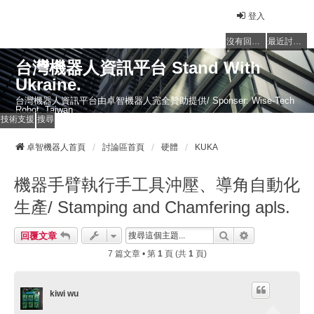
登入
沒有回覆的主題
最近討論的主題
台灣機器人資訊平台 Stand With
Ukraine.
台灣機器人資訊平台由卓智機器人完全贊助提供/ Sponser: Wise-Tech
Robot, Taiwan
技術支援
搜尋
卓智機器人首頁
討論區首頁
硬體
KUKA
機器手臂執行手工具沖壓、導角自動化
生產/ Stamping and Chamfering apls.
搜尋
進階搜尋
回覆文章
7 篇文章 • 第
1
頁 (共
1
頁)
kiwi wu