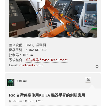
整合設備：CNC、震動桶
機器手臂：KUKA KR 20-3
控制器： KR C4
系統整合：
卓智機器人Wise Tech Robot
Level:
intelligent control
回
頂
端
kiwi wu
Re: 台灣傳產使用KUKA 機器手臂的創新應用
文
2018年 9月 12日, 17:51
章