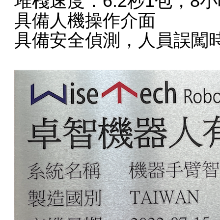
堆棧速度：6.2秒1包，8
具備人機操作介面
具備安全偵測，人員誤闖