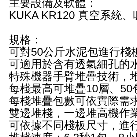
主要設備及軟體：
KUKA KR120 真空系統
規格：
可對50公斤水泥包進行棧
可適用於含有透氣細孔的
特殊機器手臂堆疊技術，
每棧最高可堆疊10層、50
每棧堆疊包數可依實際需
雙邊堆棧，一邊堆高機作
可依據不同棧板尺寸，進