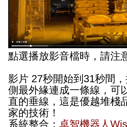
點選播放影音檔時，請注
影片 27秒開始到31秒
側最外緣連成一條線，可
直的垂線，這是優越堆棧
家的技術！
系統整合：
卓智機器人Wise 