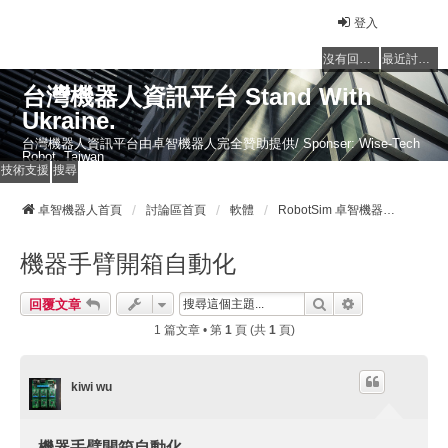
登入
沒有回覆的主題
最近討論的主題
台灣機器人資訊平台 Stand With
Ukraine.
台灣機器人資訊平台由卓智機器人完全贊助提供/ Sponser: Wise-Tech
Robot, Taiwan
技術支援
搜尋
卓智機器人首頁
討論區首頁
軟體
RobotSim 卓智機器手臂3D模擬軟體
機器手臂開箱自動化
搜尋
進階搜尋
回覆文章
1 篇文章 • 第
1
頁 (共
1
頁)
kiwi wu
機器手臂開箱自動化