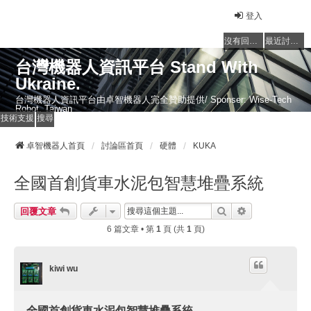
登入
沒有回覆的主題
最近討論的主題
台灣機器人資訊平台 Stand With
Ukraine.
台灣機器人資訊平台由卓智機器人完全贊助提供/ Sponser: Wise-Tech
Robot, Taiwan
技術支援
搜尋
卓智機器人首頁
討論區首頁
硬體
KUKA
全國首創貨車水泥包智慧堆疊系統
搜尋
進階搜尋
回覆文章
6 篇文章 • 第
1
頁 (共
1
頁)
kiwi wu
全國首創貨車水泥包智慧堆疊系統