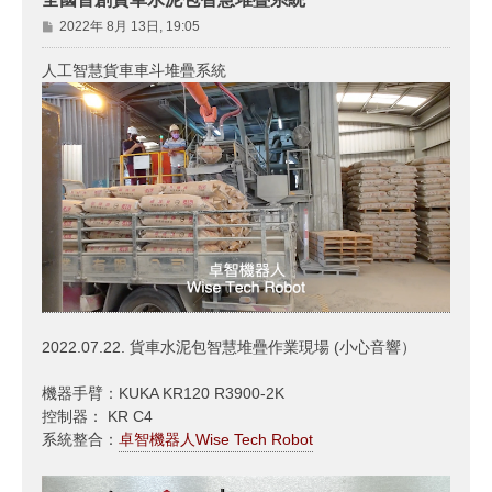
文
2022年 8月 13日, 19:05
章
人工智慧貨車車斗堆疊系統
2022.07.22. 貨車水泥包智慧堆疊作業現場 (小心音響）
機器手臂：KUKA KR120 R3900-2K
控制器： KR C4
系統整合：
卓智機器人Wise Tech Robot