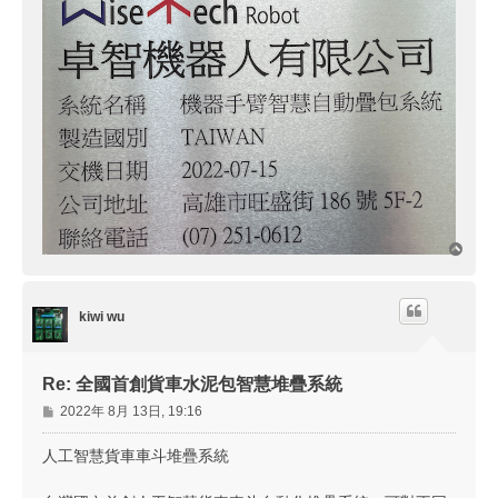
回
頂
端
kiwi wu
Re: 全國首創貨車水泥包智慧堆疊系統
文
2022年 8月 13日, 19:16
章
人工智慧貨車車斗堆疊系統