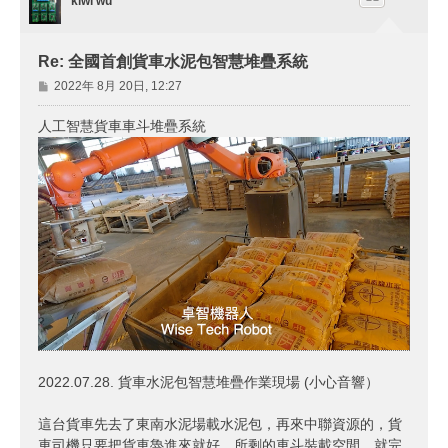
kiwi wu
Re: 全國首創貨車水泥包智慧堆疊系統
文
2022年 8月 20日, 12:27
章
人工智慧貨車車斗堆疊系統
2022.07.28. 貨車水泥包智慧堆疊作業現場 (小心音響）
這台貨車先去了東南水泥場載水泥包，再來中聯資源的，貨
車司機只要把貨車魯進來就好，所剩的車斗裝載空間，就完