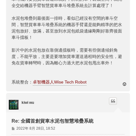
全交給機器手臂智慧貨車車斗堆疊系統去計算處理了！
水泥包堆疊到最後面一排時，看似已經沒有空間的車斗空
間，智慧貨車車斗堆疊系統的機器手臂還是能夠精準的把水
泥包放好、放滿，甚至放到水泥包紙袋邊緣剛剛好靠齊後面
車斗擋板！
影片中的水泥包放在靠側邊擋板時，需要有些側邊傾斜角
度，不能平放，主要是要增加貨車運送過程時的安全性，避
免在貨車轉彎時，因為離心力過大把水泥包甩出車外！
系統整合：
卓智機器人Wise Tech Robot
回
頂
端
kiwi wu
Re: 全國首創貨車水泥包智慧堆疊系統
文
2022年 8月 28日, 18:52
章