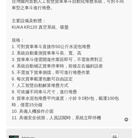
台灣國內首創人工智慧貨車車斗自動化堆疊系統，可對不同
車型之車斗進行堆疊。
主要設備及軟體：
KUKA KR120 真空系統、吸盤
規格：
1. 可對貨車車斗直接作50公斤水泥包堆疊
2. 系統自動量測貨車車斗長、寬、高
3. 貨車車斗僅需開進作業區即可，不需靠齊對正
4. 系統自動補正貨車停車時，前後左右偏斜誤差
5. 不需放下貨車側擋，即可進行堆疊作業
6. 每次貨車載運包數可自由設定
7. 人工智慧自動解算堆疊方式
8. 可依據不同車斗尺寸，進行堆疊
9. 貨車水泥包堆疊平均速度：小於 9.0秒/包，載運100包
時，僅需15分鐘
10. 具備人機操作介面
11. 具備安全偵測，人員誤闖時，系統立即停機
回
頂
端