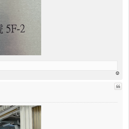
回
頂
端