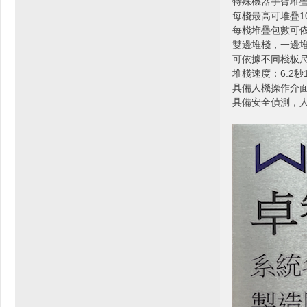
特殊機器手臂堆
每棧最高可堆疊1
每棧堆疊包數可
雙邊堆棧，一邊
可依據不同棧板
堆棧速度：6.2秒
具備人機操作介
具備安全偵測，