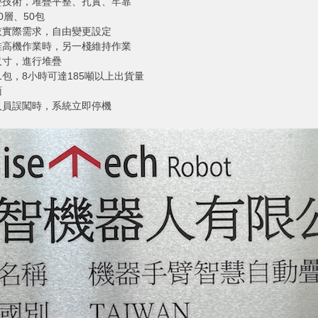
疊技術，堆疊平整、扎實、牢靠
0層、50包
依實際需求，自由變更設定
堆高機作業時，另一棧維持作業
尺寸，進行堆疊
1包，8小時可達185噸以上出貨量
面
人員誤闖時，系統立即停機