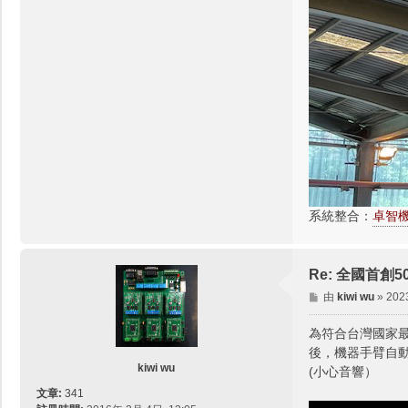
系統整合：
卓智機器
Re: 全國首
文
由
kiwi wu
»
202
章
為符合台灣國家最新
後，機器手臂自
kiwi wu
(小心音響）
文章:
341