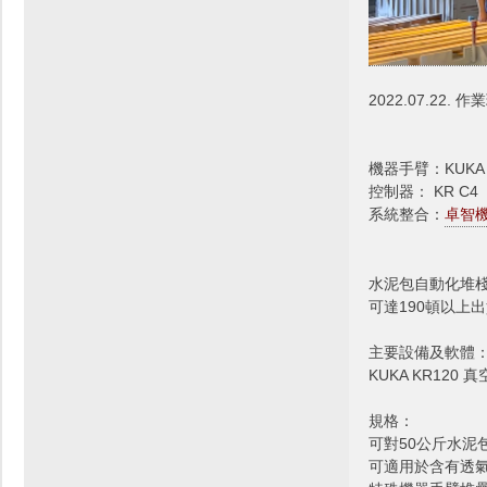
2022.07.22.
機器手臂：KUKA K
控制器： KR C4
系統整合：
卓智機器
水泥包自動化堆棧
可達190頓以上
主要設備及軟體
KUKA KR120
規格：
可對50公斤水泥
可適用於含有透