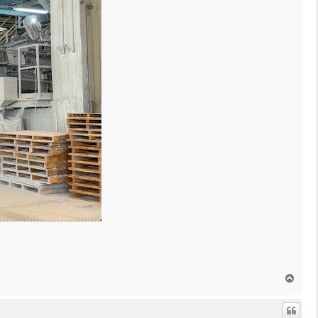
回
頂
端