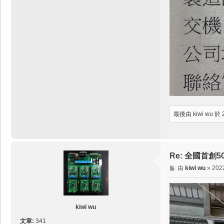
最後由
kiwi wu
於 
Re: 全國首
文
由
kiwi wu
»
202
章
kiwi wu
文章:
341