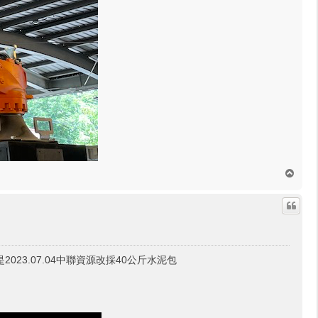
回
頂
端
023.07.04中聯資源改採40公斤水泥包