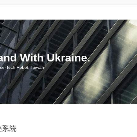
With Ukraine.
ch Robot, Taiwan
疊系統