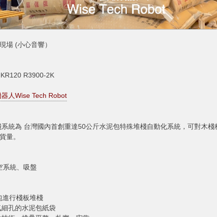
 作業現場 (小心音響）
R120 R3900-2K
人Wise Tech Robot
系統為 台灣國內首創重達50公斤水泥包特殊堆棧自動化系統，可對木棧
出貨量。
：
 真空系統、吸盤
包進行棧板堆棧
氣細孔的水泥包紙袋