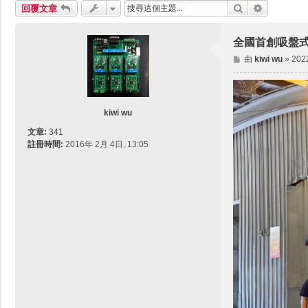
搜尋
進階搜尋
回覆文章
全國首創吸盤
文
由
kiwi wu
»
202
章
kiwi wu
文章:
341
註冊時間:
2016年 2月 4日, 13:05