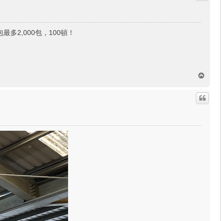
最多2,000包，100頓！
回
頂
端