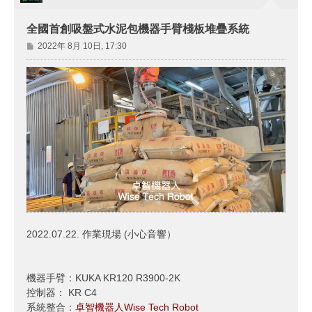
全國首創吸盤式水泥包機器手臂棧板堆疊系統
文
2022年 8月 10日, 17:30
章
2022.07.22. 作業現場 (小心音響）
機器手臂：KUKA KR120 R3900-2K
控制器： KR C4
系統整合：
卓智機器人Wise Tech Robot