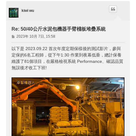
端
kiwi wu
Re: 50/40公斤水泥包機器手臂棧板堆疊系統
文
2023年 10月 7日, 15:58
章
以下是 2023.09.22 首次年度定期保樣後的測試影片，參與
定保的6名工程師，從下午1:30 作業到夜幕低垂，總計保養
維護了81個項目，在嚴格檢視系統 Performance、確認品質
無誤後才收工下班!