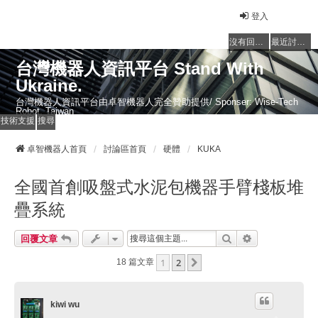
登入
沒有回覆的主題
最近討論的主題
台灣機器人資訊平台 Stand With
Ukraine.
台灣機器人資訊平台由卓智機器人完全贊助提供/ Sponser: Wise-Tech
Robot, Taiwan
技術支援
搜尋
卓智機器人首頁
討論區首頁
硬體
KUKA
全國首創吸盤式水泥包機器手臂棧板堆
疊系統
搜尋
進階搜尋
回覆文章
1
2
下一頁
18 篇文章
kiwi wu