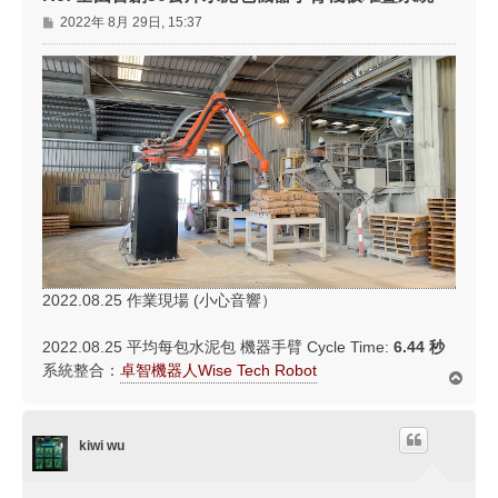
文
2022年 8月 29日, 15:37
章
2022.08.25 作業現場 (小心音響）
2022.08.25 平均每包水泥包 機器手臂 Cycle Time:
6.44 秒
系統整合：
卓智機器人Wise Tech Robot
回
頂
端
kiwi wu