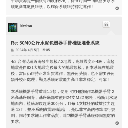
中聯資源是一個很有制度的公司，保養時間一到就會要求系
統廠商進廠做維護，以確保系統維持穩定運作！
回
頂
端
kiwi wu
Re: 50/40公斤水泥包機器手臂棧板堆疊系統
文
2024年 4月 5日, 15:05
章
4/3 台灣花蓮近海發生規模7.2地震，高雄震度3~4級，這起
地震是自921大地震之後最大的地震規模，但本系統在地震
後，當日仍維持正常出貨運作，無任何受損，也不需要任何
額外校正處理，顯見系統耐震能力高且非常穩定、可靠！
本系統機器手臂重達1.3頓，使用 4支H型鋼作為機器手臂 2
米高基座鋼骨，基座底部並使用24支Ｍ22 螺栓，植筋到水泥
地面內，植筋深度超過30公分，且每 1支螺栓的破壞拉力超
過 12T，整座系統防震結構設計，是以非常高的標準進行規
劃，同時要求施工作業品質，達到機器手臂基礎穩固無慮的
要求。
回
頂