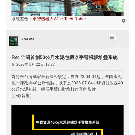
系統整合：
卓智機器人Wise Tech Robot
回
頂
端
kiwi wu
Re: 全國首創50公斤水泥包機器手臂棧板堆疊系統
文
2023年 6月 22日, 18:37
章
為符合台灣國家最新法令規定，自2023.04.01起，全國水泥
包一律改採40公斤包裝，以下是2023.07.04中聯資源改採40
公斤水泥包後，機器手臂自動堆棧作業的影片！
(小心音響）