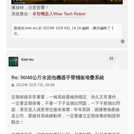
播放時，注意音響！
系統整合：
卓智機器人Wise Tech Robot
最後由
kiwi wu
於 2023年 10月 9日, 14:16 編輯，總共編輯了 1
次。
回
頂
端
kiwi wu
Re: 50/40公斤水泥包機器手臂棧板堆疊系統
文
2023年 10月 7日, 16:48
章
定期保樣非常重要，一個系統要維持穩定、持久正常運作，
一定要定期保養，不要一下子這個出問題，一下子那個出問
題，甚至是人員更替交接未落實...等等原因，困擾整個產線
及公司，要維持系統稼動率，一定要建立定期保養的制度和
觀念！