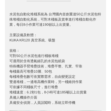
水泥包自動化堆棧系統為 台灣國內首創重達50公斤水泥包特
殊堆棧自動化系統，可對木棧板及貨車進行堆棧自動化作
業，每日8小作業可達190頓以上出貨量。
主要設備及軟體：
KUKA KR120 真空系統、吸盤
規格：
可對50公斤水泥包進行棧板堆棧
可適用於含有透氣細孔的水泥包紙袋
特殊機器手臂堆疊技術，堆疊平整、扎實、牢靠
每棧最高可堆疊10層、50包
每棧堆疊包數可依實際需求，自由變更設定
雙邊堆棧，一邊堆高機作業時，另一棧維持作業
可依據不同棧板尺寸，進行堆疊
堆棧速度：6.2秒1包，8小時可達185噸以上出貨量
具備人機操作介面
具備安全偵測，人員誤闖時，系統立即停機