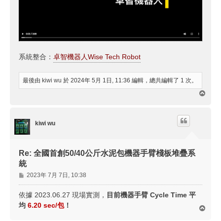
系統整合：
卓智機器人Wise Tech Robot
最後由
kiwi wu
於 2024年 5月 1日, 11:36 編輯，總共編輯了 1 次。
回
頂
端
kiwi wu
Re: 全國首創50/40公斤水泥包機器手臂棧板堆疊系
統
文
2023年 7月 7日, 10:38
章
依據 2023.06.27 現場實測，
目前機器手臂 Cycle Time 平
均
6.20 sec/包
！
回
頂