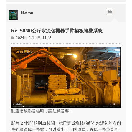
端
kiwi wu
Re: 50/40公斤水泥包機器手臂棧板堆疊系統
文
2024年 5月 1日, 11:43
章
點選播放影音檔時，請注意音響！
影片 27秒開始到31秒間，把已完成堆棧的所有水泥包的右側
最外緣連成一條線，可以看出上下的連線，近似一條筆直的