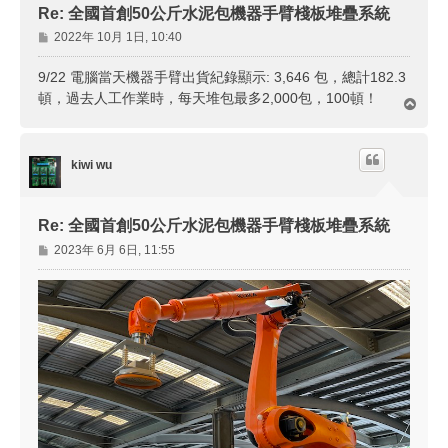
Re: 全國首創50公斤水泥包機器手臂棧板堆疊系統
文
2022年 10月 1日, 10:40
章
9/22 電腦當天機器手臂出貨紀錄顯示: 3,646 包，總計182.3
頓，過去人工作業時，每天堆包最多2,000包，100頓！
回
頂
端
kiwi wu
Re: 全國首創50公斤水泥包機器手臂棧板堆疊系統
文
2023年 6月 6日, 11:55
章