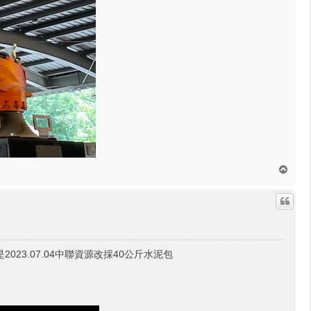
回
頂
端
023.07.04中聯資源改採40公斤水泥包