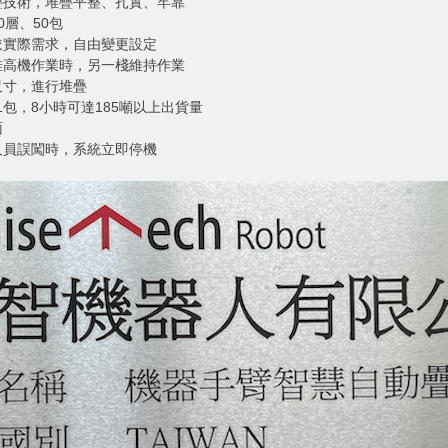
疊技術，堆疊平整、扎實、牢靠
0層、50包
依實際需求，自由變更設定
堆高機作業時，另一棧維持作業
尺寸，進行堆疊
1包，8小時可達185噸以上出貨量
面
人員誤闖時，系統立即停機