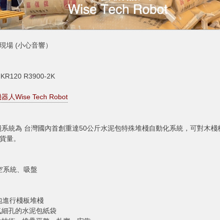
 作業現場 (小心音響）
R120 R3900-2K
人Wise Tech Robot
系統為 台灣國內首創重達50公斤水泥包特殊堆棧自動化系統，可對木棧
出貨量。
：
 真空系統、吸盤
包進行棧板堆棧
氣細孔的水泥包紙袋