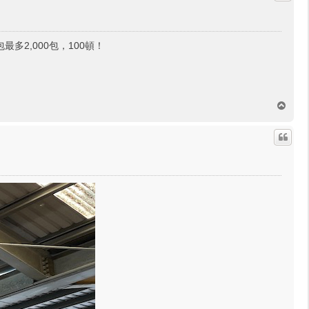
最多2,000包，100頓！
回
頂
端