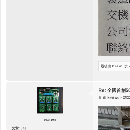
最後由
kiwi wu
於 
Re: 全國首
文
由
kiwi wu
»
202
章
kiwi wu
文章:
341