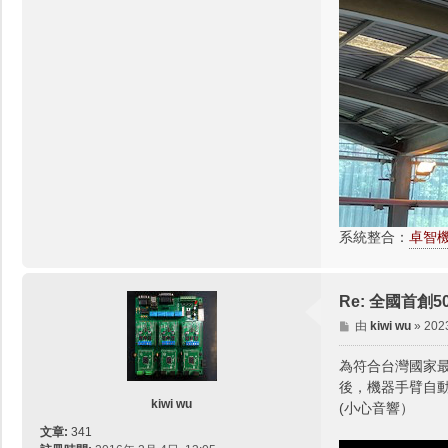
系統整合：
卓智機器
Re: 全國首
文
由
kiwi wu
»
202
章
為符合台灣國家最新
後，機器手臂自
kiwi wu
(小心音響）
文章:
341