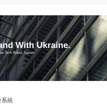
With Ukraine.
ch Robot, Taiwan
疊系統