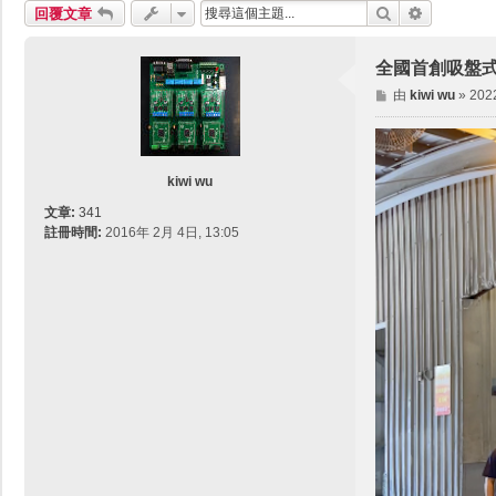
搜尋
進階搜尋
回覆文章
全國首創吸盤
文
由
kiwi wu
»
202
章
kiwi wu
文章:
341
註冊時間:
2016年 2月 4日, 13:05