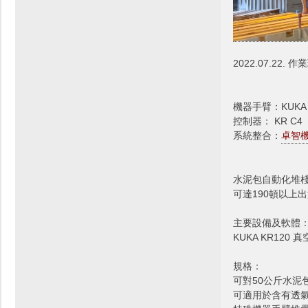
2022.07.22.
機器手臂：KUKA K
控制器： KR C4
系統整合：
卓智機器
水泥包自動化堆棧
可達190頓以上
主要設備及軟體
KUKA KR120
規格：
可對50公斤水泥
可適用於含有透