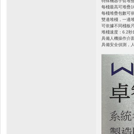
特殊機器手臂堆
每棧最高可堆疊1
每棧堆疊包數可
雙邊堆棧，一邊
可依據不同棧板
堆棧速度：6.2秒
具備人機操作介
具備安全偵測，