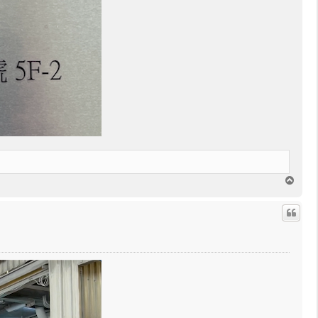
回
頂
端