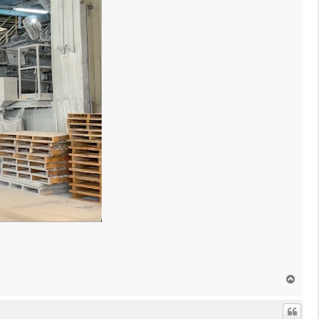
回
頂
端