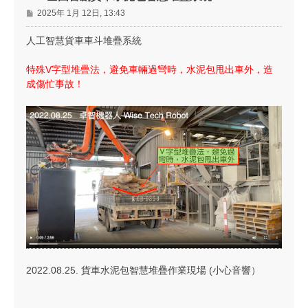
文
2025年 1月 12日, 13:43
章
人工智慧貨車車斗堆疊系統
特殊V字型堆疊法，避免車輛過彎時，水泥包甩出車外，造
成傷忙事故！
2022.08.25. 貨車水泥包智慧堆疊作業現場 (小心音響）