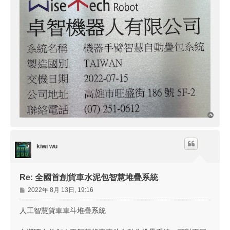
回
頂
端
kiwi wu
Re: 全國首創貨車水泥包智慧堆疊系統
文
2022年 8月 13日, 19:16
章
人工智慧貨車車斗堆疊系統