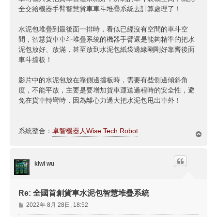
全交給機器手臂智慧貨車車斗堆疊系統去計算處理了！
水泥包堆疊到最後面一排時，看似已經沒有空間的車斗空
間，智慧貨車車斗堆疊系統的機器手臂還是能夠精準的把水
泥包放好、放滿，甚至放到水泥包紙袋邊緣剛剛好靠齊後面
車斗擋板！
影片中的水泥包放在靠側邊擋板時，需要有些側邊傾斜角
度，不能平放，主要是要增加貨車運送過程時的安全性，避
免在貨車轉彎時，因為離心力過大把水泥包甩出車外！
系統整合：
卓智機器人Wise Tech Robot
回
頂
端
kiwi wu
Re: 全國首創貨車水泥包智慧堆疊系統
文
2022年 8月 28日, 18:52
章