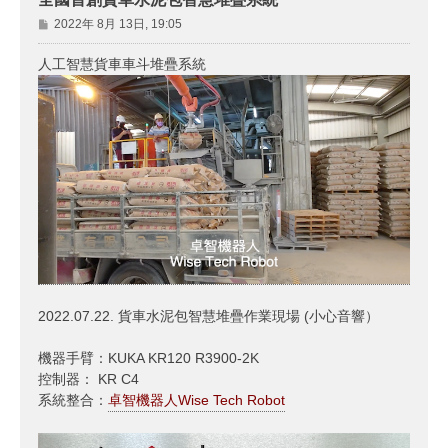
文
2022年 8月 13日, 19:05
章
人工智慧貨車車斗堆疊系統
2022.07.22. 貨車水泥包智慧堆疊作業現場 (小心音響）
機器手臂：KUKA KR120 R3900-2K
控制器： KR C4
系統整合：
卓智機器人Wise Tech Robot