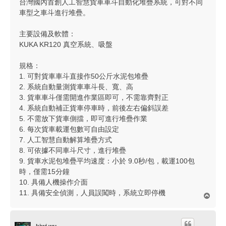
台灣國內首創人工智慧貨車車斗自動化堆疊系統，可對不同
車型之車斗進行堆疊。
主要設備及軟體：
KUKA KR120 真空系統、吸盤
規格：
1. 可對貨車車斗直接作50公斤水泥包堆疊
2. 系統自動量測貨車車斗長、寬、高
3. 貨車車斗僅需開進作業區即可，不需靠齊對正
4. 系統自動補正貨車停車時，前後左右偏斜誤差
5. 不需放下貨車側擋，即可進行堆疊作業
6. 每次貨車載運包數可自由設定
7. 人工智慧自動解算堆疊方式
8. 可依據不同車斗尺寸，進行堆疊
9. 貨車水泥包堆疊平均速度：小於 9.0秒/包，載運100包
時，僅需15分鐘
10. 具備人機操作介面
11. 具備安全偵測，人員誤闖時，系統立即停機
回
頂
端