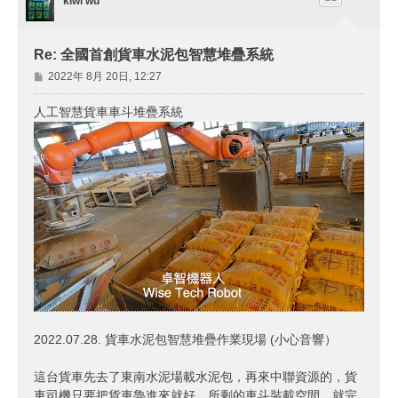
kiwi wu
Re: 全國首創貨車水泥包智慧堆疊系統
文
2022年 8月 20日, 12:27
章
人工智慧貨車車斗堆疊系統
2022.07.28. 貨車水泥包智慧堆疊作業現場 (小心音響）
這台貨車先去了東南水泥場載水泥包，再來中聯資源的，貨
車司機只要把貨車魯進來就好，所剩的車斗裝載空間，就完