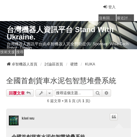
登入
沒有回覆的主題
最近討論的主題
台灣機器人資訊平台 Stand With
Ukraine.
台灣機器人資訊平台由卓智機器人完全贊助提供/ Sponser: Wise-Tech
Robot, Taiwan
技術支援
搜尋
卓智機器人首頁
討論區首頁
硬體
KUKA
全國首創貨車水泥包智慧堆疊系統
搜尋
進階搜尋
回覆文章
6 篇文章 • 第
1
頁 (共
1
頁)
kiwi wu
全國首創貨車水泥包智慧堆疊系統