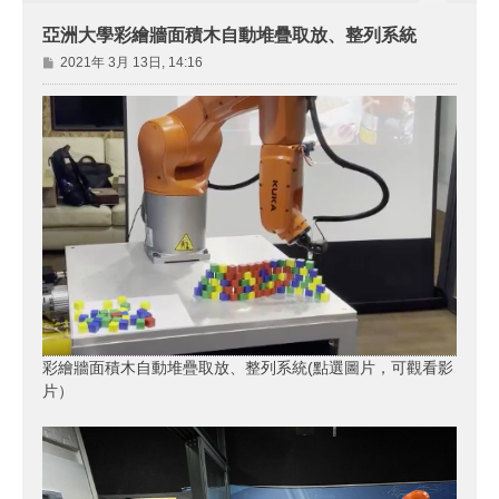
亞洲大學彩繪牆面積木自動堆疊取放、整列系統
文
2021年 3月 13日, 14:16
章
彩繪牆面積木自動堆疊取放、整列系統(點選圖片，可觀看影
片）