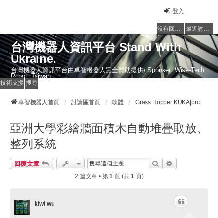
登入
沒有回覆的主題
最近討論的主題
台灣機器人資訊平台 Stand With
Ukraine.
台灣機器人資訊平台由卓智機器人完全贊助提供/ Sponser: Wise-Tech
Robot, Taiwan
技術支援
搜尋
卓智機器人首頁
討論區首頁
軟體
Grass Hopper KUKA|prc
亞洲大學彩繪牆面積木自動堆疊取放、
整列系統
搜尋
進階搜尋
回覆文章
2 篇文章 • 第
1
頁 (共
1
頁)
kiwi wu