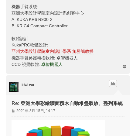
機器手臂系統:
亞洲大學設計學院室內設計系創客中心
A. KUKA KR6 R900-2
B. KR C4 Compact Controller
軟體設計:
KukaPRC軟體設計:
亞州大學設計學院室內設計學系 施勝誠教授
機器手臂路徑轉換軟體: 卓智機器人
CCD 視覺軟體:
卓智機器人
回
頂
端
kiwi wu
Re: 亞洲大學彩繪牆面積木自動堆疊取放、整列系統
文
2021年 3月 15日, 14:17
章