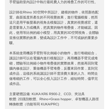
手臂協助室內設計中執行最耗費人力的堆疊工作的可行性。
設計師在Rhino 3D空間中所設計、建模的物件，依照顏色配
置、曲面弧度所產生的不同視覺效果，進行電腦模擬，然而
這只是用平板螢幕的視角去模擬設計，真實的視覺感官，還
是需要靠人力或機具，把真實的物件堆疊後，才能確認。因
此，使用等比例的縮小模型，用真實的3D空間視角，去體驗
並推估實際的效果，變成為設計工作中，不可或缺的重要步
驟。
本系統使用機器手臂對等比例縮小的物件，進行堆砌組合，
讓設計師可以在電腦內進行模擬設計，再用機器手臂完成堆
砌，體驗等比例縮小物件堆疊後的實際效果，然後再回到電
腦內修改設計、重做機器手臂堆疊，反覆來回作業，直到完
成作品，這樣的系統讓設計師不需浪費大量的人力、時間去
做堆砌的工作，可以全心投入設計工作，縮短時間，儘早完
成作品。
主要硬體設備: KUKA KR6 R900-2、CCD、夾治具
軟體: 2D識別軟體、Rhino+Grass hopper、卓智機器人路徑
轉換軟體（功能等同 KUKA/PRC)