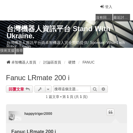
登入
沒有回覆的主題
最近討論的主題
台灣機器人資訊平台 Stand With
Ukraine.
台灣機器人資訊平台由卓智機器人完全贊助提供/ Sponser: Wise-Tech
Robot, Taiwan
技術支援
搜尋
卓智機器人首頁
討論區首頁
硬體
FANUC
Fanuc LRmate 200 i
搜尋
進階搜尋
回覆文章
1 篇文章 • 第
1
頁 (共
1
頁)
happytriger2000
Fanuc LRmate 200 i