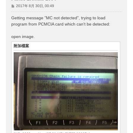
文
2017年 8月 30日, 00:49
章
Getting message "MC not detected", trying to load
program from PCMCIA card which can't be detected:
open image.
附加檔案