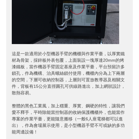
這是一款適用於小型機器手臂的機櫃與作業平臺，以厚實鐵
材為骨架，採鋅板外表包覆，上面裝設一塊厚達20mm的烤
漆鐵板，當作機器手臂固定基座及作業平臺，平台預留許多
鎖孔，作為機構、治具螺絲鎖付使用，機櫃內分為上下兩層
的空間，下層可收納控制器，上層則可置放教導器及相關文
件，背板有15公分直徑圓孔可供線路進出，加上網狀設計，
散熱容易。
整體的黑色工業風，加上穩重、厚實、鋼硬的特性，讓我們
愛不釋手，平時除能當控制器的收納保護機櫃外，也能當作
專案的作業平臺，更能隨意搬移（一般6人座電梯都可以進
出），作為會場展示使用，是小型機器手臂不可或缺的多功
能周邊設備！