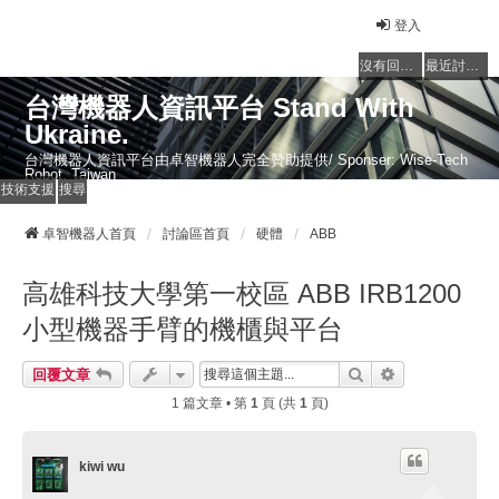
登入
沒有回覆的主題
最近討論的主題
台灣機器人資訊平台 Stand With
Ukraine.
台灣機器人資訊平台由卓智機器人完全贊助提供/ Sponser: Wise-Tech
Robot, Taiwan
技術支援
搜尋
卓智機器人首頁
討論區首頁
硬體
ABB
高雄科技大學第一校區 ABB IRB1200
小型機器手臂的機櫃與平台
搜尋
進階搜尋
回覆文章
1 篇文章 • 第
1
頁 (共
1
頁)
kiwi wu