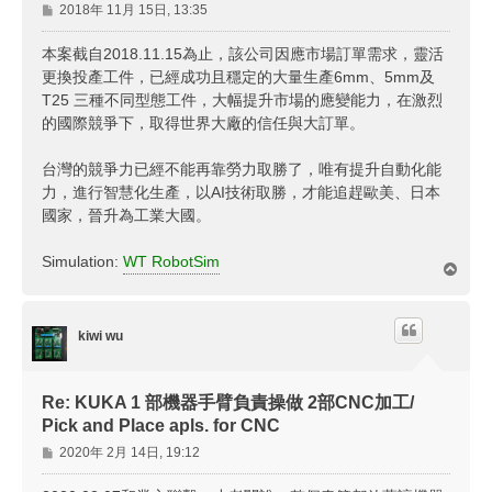
文
2018年 11月 15日, 13:35
章
本案截自2018.11.15為止，該公司因應市場訂單需求，靈活
更換投產工件，已經成功且穩定的大量生產6mm、5mm及
T25 三種不同型態工件，大幅提升市場的應變能力，在激烈
的國際競爭下，取得世界大廠的信任與大訂單。
台灣的競爭力已經不能再靠勞力取勝了，唯有提升自動化能
力，進行智慧化生產，以AI技術取勝，才能追趕歐美、日本
國家，晉升為工業大國。
Simulation:
WT RobotSim
回
頂
端
kiwi wu
Re: KUKA 1 部機器手臂負責操做 2部CNC加工/
Pick and Place apls. for CNC
文
2020年 2月 14日, 19:12
章