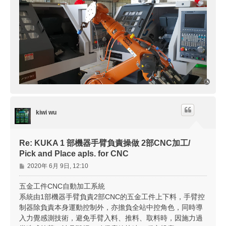
回
頂
端
kiwi wu
Re: KUKA 1 部機器手臂負責操做 2部CNC加工/
Pick and Place apls. for CNC
文
2020年 6月 9日, 12:10
章
五金工件CNC自動加工系統
系統由1部機器手臂負責2部CNC的五金工件上下料，手臂控
制器除負責本身運動控制外，亦擔負全站中控角色，同時導
入力覺感測技術，避免手臂入料、推料、取料時，因施力過