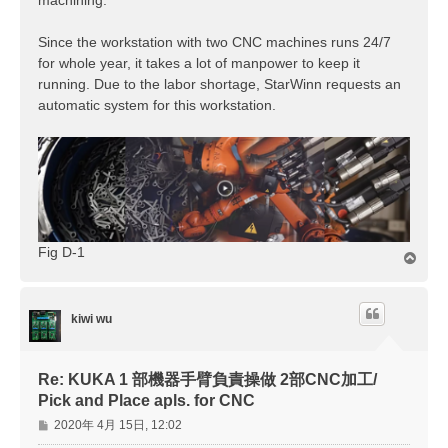
Since the workstation with two CNC machines runs 24/7
for whole year, it takes a lot of manpower to keep it
running. Due to the labor shortage, StarWinn requests an
automatic system for this workstation.
Fig D-1
回
頂
端
kiwi wu
Re: KUKA 1 部機器手臂負責操做 2部CNC加工/
Pick and Place apls. for CNC
文
2020年 4月 15日, 12:02
章