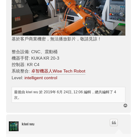
基於客戶商業機密，無法播放影片，敬請見諒！
整合設備: CNC、震動桶
機器手臂: KUKA KR 20-3
控制器: KR C4
系統整合:
卓智機器人Wise Tech Robot
Level:
intelligent control
最後由
kiwi wu
於 2019年 6月 24日, 12:06 編輯，總共編輯了 4
次。
回
頂
端
kiwi wu