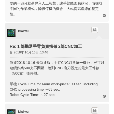
要的一部分就是導入人工智慧，讓手臂能因應狀況，而採取
不同的作業模式，降低停機的機會，大幅提高產線的穩定
性。
回
頂
端
kiwi wu
Re: 1 部機器手臂負責操做 2部CNC加工
文
2018年 10月 16日, 13:46
章
依據2018.10.16 最新通報，手臂CNC取放單一機台，已可以
連續作業500支不間斷，達到CNC 換刀設定的最大工件數
（500支）後停機。
單機 Cycle Time for 6mm work-piece: 90 sec, including
CNC processing time ～63 sec.
Robot Cycle Time: ～27 sec.
回
頂
端
kiwi wu