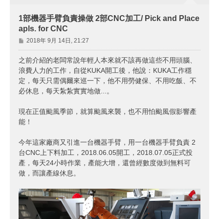
1部機器手臂負責操做 2部CNC加工/ Pick and Place
apls. for CNC
文
2018年 9月 14日, 21:27
章
之前介紹的老闆常說年輕人本來就不該再做這些不用頭腦、
浪費人力的工作，自從KUKA開工後，他說：KUKA工作穩
定，每天只需偶爾來巡一下，他不用勞健保、不用吃飯、不
必休息，每天紮紮實實地做...。
現在正值颱風季節，就算颱風來襲，也不用怕颱風假影響產
能！
今年這家廠商又引進一台機器手臂，用一台機器手臂負責 2
台CNC上下料加工，2018.06.05開工，2018.07.05正式投
產，每天24小時作業，產能大增，還曾經數度做到無料可
做，而讓產線休息。