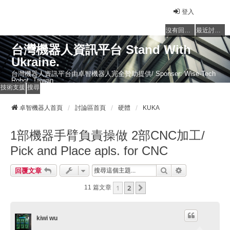
登入
沒有回覆的主題
最近討論的主題
台灣機器人資訊平台 Stand With
Ukraine.
台灣機器人資訊平台由卓智機器人完全贊助提供/ Sponser: Wise-Tech
Robot, Taiwan
技術支援
搜尋
卓智機器人首頁
討論區首頁
硬體
KUKA
1部機器手臂負責操做 2部CNC加工/
Pick and Place apls. for CNC
搜尋
進階搜尋
回覆文章
1
2
下一頁
11 篇文章
kiwi wu