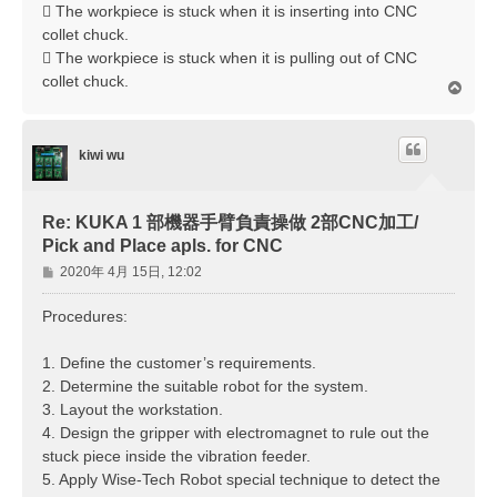
 The workpiece is stuck when it is inserting into CNC
collet chuck.
 The workpiece is stuck when it is pulling out of CNC
collet chuck.
回
頂
端
kiwi wu
Re: KUKA 1 部機器手臂負責操做 2部CNC加工/
Pick and Place apls. for CNC
文
2020年 4月 15日, 12:02
章
Procedures:
1. Define the customer’s requirements.
2. Determine the suitable robot for the system.
3. Layout the workstation.
4. Design the gripper with electromagnet to rule out the
stuck piece inside the vibration feeder.
5. Apply Wise-Tech Robot special technique to detect the