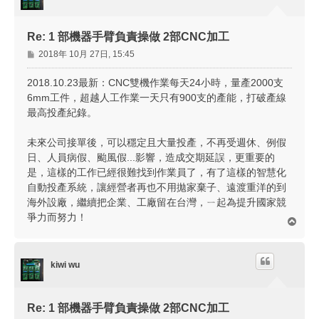
Re: 1 部機器手臂負責操做 2部CNC加工
文
2018年 10月 27日, 15:45
章
2018.10.23最新：CNC雙機作業每天24小時，量產2000支
6mm工件，超越人工作業一天只有900支的產能，打破產線
最高投產紀錄。
未來公司接單後，可以穩定且大量投產，不再受週休、例假
日、人員病假、颱風假...影響，造成交期延誤，更重要的
是，這樣的工作已經很難找到作業員了，有了這樣的智慧化
自動投產系統，讓經營者再也不用拋家棄子、遠渡重洋的到
海外設廠，繼續把企業、工廠留在台灣，ㄧ起為提升國家競
爭力而努力！
回
頂
端
kiwi wu
Re: 1 部機器手臂負責操做 2部CNC加工