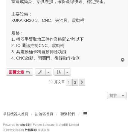
當造成筒莢、治具毀損，確保產線快速、穩定投產。
主要設備：
KUKA KR20-3、CNC、夾治具、震動桶
規格：
1. 機器手臂取放工件作業時間27秒以下
2. IO 通訊控制CNC、震動桶
3. 具震動桶卡料自動排除功能
4. CNC啟動、開關門、復歸動作檢測
回
頂
端
回覆文章
1
2
下一頁
11 篇文章
前往
卓智機器人首頁
討論區首頁
聯繫我們
Powered by
phpBB
® Forum Software © phpBB Limited
正體中文語系由
竹貓星球
維護製作