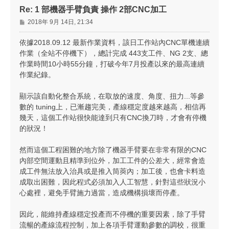
Re: 1 部機器手臂負責 操作 2部CNC加工
文
2018年 9月 14日, 21:34
章
依據2018.09.12 最新作業資料，該日工作站內CNC單機連續
作業（全站不停機下），總計完成 443支工件、NG 2支、總
作業時間10小時55分鐘，打破今年7月投產以來的最高連續
作業紀錄。
顯示該自動化整合系統，在取放的速度、角度、扭力...等參
數的 tuning上，已漸趨完美，產線穩定度越來越高，相信再
幾天，這個工作站很快能達到只有CNC換刀時，才會有停機
的狀況！
然而這個工程困難的地方除了機器手臂要在非常有限的CNC
內部空間運動且精準到位外，加工工件的公差大，經常會造
成工件無法放入治具或是推入筒莢內；加工後，也會卡料造
成取出困難，因此程式必須加入人工智慧，針對這些狀況小
心處裡，避免手臂施力過當，造成機構損壞而停產。
因此，能維持產線穩定投產而不停機的重要因素，除了手臂
流暢的產線流程控制，加上各項手臂運動參數的調校，很重