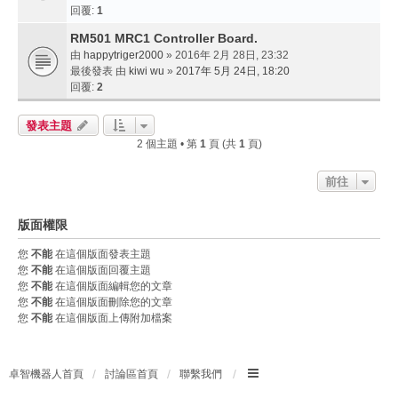
回覆:
1
RM501 MRC1 Controller Board.
由
happytriger2000
» 2016年 2月 28日, 23:32
最後發表 由
kiwi wu
»
2017年 5月 24日, 18:20
回覆:
2
發表主題
2 個主題 • 第
1
頁 (共
1
頁)
前往
版面權限
您
不能
在這個版面發表主題
您
不能
在這個版面回覆主題
您
不能
在這個版面編輯您的文章
您
不能
在這個版面刪除您的文章
您
不能
在這個版面上傳附加檔案
卓智機器人首頁
討論區首頁
聯繫我們