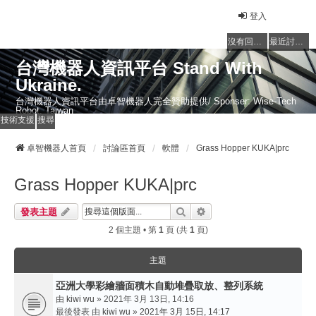
登入
沒有回覆的主題
最近討論的主題
台灣機器人資訊平台 Stand With
Ukraine.
台灣機器人資訊平台由卓智機器人完全贊助提供/ Sponser: Wise-Tech
Robot, Taiwan
技術支援
搜尋
卓智機器人首頁
討論區首頁
軟體
Grass Hopper KUKA|prc
Grass Hopper KUKA|prc
搜尋
進階搜尋
發表主題
2 個主題 • 第
1
頁 (共
1
頁)
主題
亞洲大學彩繪牆面積木自動堆疊取放、整列系統
由
kiwi wu
» 2021年 3月 13日, 14:16
最後發表 由
kiwi wu
»
2021年 3月 15日, 14:17