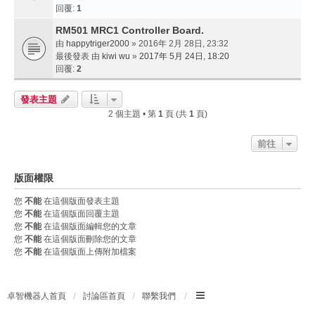
回覆:
1
RM501 MRC1 Controller Board.
由
happytriger2000
» 2016年 2月 28日, 23:32
最後發表 由
kiwi wu
»
2017年 5月 24日, 18:20
回覆:
2
發表主題
2 個主題 • 第
1
頁 (共
1
頁)
前往
版面權限
您
不能
在這個版面發表主題
您
不能
在這個版面回覆主題
您
不能
在這個版面編輯您的文章
您
不能
在這個版面刪除您的文章
您
不能
在這個版面上傳附加檔案
卓智機器人首頁
討論區首頁
聯繫我們