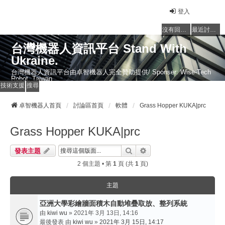
登入
沒有回覆的主題
最近討論的主題
台灣機器人資訊平台 Stand With
Ukraine.
台灣機器人資訊平台由卓智機器人完全贊助提供/ Sponser: Wise-Tech
Robot, Taiwan
技術支援
搜尋
卓智機器人首頁
討論區首頁
軟體
Grass Hopper KUKA|prc
Grass Hopper KUKA|prc
搜尋
進階搜尋
發表主題
2 個主題 • 第
1
頁 (共
1
頁)
主題
亞洲大學彩繪牆面積木自動堆疊取放、整列系統
由
kiwi wu
» 2021年 3月 13日, 14:16
最後發表 由
kiwi wu
»
2021年 3月 15日, 14:17