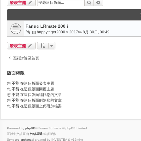
搜尋
進階搜尋
發表主題
Fanuc LRmate 200 i
由
happytriger2000
»
2017年 8月 30日, 00:49
發表主題
回到討論區首頁
版面權限
您
不能
在這個版面發表主題
您
不能
在這個版面回覆主題
您
不能
在這個版面編輯您的文章
您
不能
在這個版面刪除您的文章
您
不能
在這個版面上傳附加檔案
Powered by
phpBB
® Forum Software © phpBB Limited
正體中文語系由
竹貓星球
維護製作
Style
we_universal
created by INVENTEA & v12mike