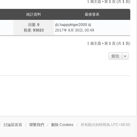
1 個主題 • 第
1
頁 (共
1
頁)
統計資料
最後發表
回覆:
0
由
happytriger2000
觀看:
93023
2017年 8月 30日, 00:49
1 個主題 • 第
1
頁 (共
1
頁)
前往
討論區首頁
聯繫我們
刪除 Cookies
所有顯示的時間為
UTC+08:00