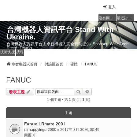
登入
沒有回覆的主題
最近討論的主題
台灣機器人資訊平台 Stand With
Ukraine.
台灣機器人資訊平台由卓智機器人完全贊助提供/ Sponser: Wise-Tech
Robot, Taiwan
技術支援
搜尋
卓智機器人首頁
討論區首頁
硬體
FANUC
FANUC
搜尋
進階搜尋
發表主題
1 個主題 • 第
1
頁 (共
1
頁)
主題
Fanuc LRmate 200 i
由
happytriger2000
» 2017年 8月 30日, 00:49
回覆:
0