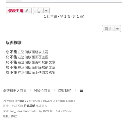
發表主題
1 個主題 • 第
1
頁 (共
1
頁)
前往
版面權限
您
不能
在這個版面發表主題
您
不能
在這個版面回覆主題
您
不能
在這個版面編輯您的文章
您
不能
在這個版面刪除您的文章
您
不能
在這個版面上傳附加檔案
卓智機器人首頁
討論區首頁
聯繫我們
Powered by
phpBB
® Forum Software © phpBB Limited
正體中文語系由
竹貓星球
維護製作
Style
we_universal
created by INVENTEA & v12mike
隱私
|
條款