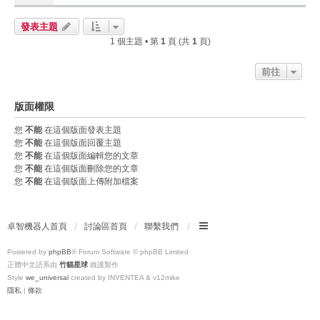
發表主題
1 個主題 • 第
1
頁 (共
1
頁)
前往
版面權限
您
不能
在這個版面發表主題
您
不能
在這個版面回覆主題
您
不能
在這個版面編輯您的文章
您
不能
在這個版面刪除您的文章
您
不能
在這個版面上傳附加檔案
卓智機器人首頁
討論區首頁
聯繫我們
Powered by
phpBB
® Forum Software © phpBB Limited
正體中文語系由
竹貓星球
維護製作
Style
we_universal
created by INVENTEA & v12mike
隱私
|
條款