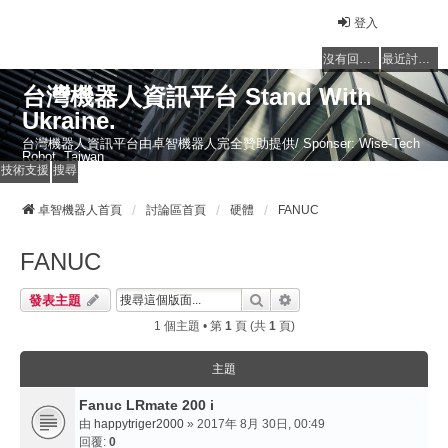
登入
沒有回覆的主題
最近討論的主題
台灣機器人資訊平台 Stand With
Ukraine.
台灣機器人資訊平台由卓智機器人完全贊助提供/ Sponser: Wise-Tech
Robot, Taiwan
技術支援
搜尋
卓智機器人首頁
討論區首頁
硬體
FANUC
FANUC
搜尋
進階搜尋
發表主題
1 個主題 • 第
1
頁 (共
1
頁)
主題
Fanuc LRmate 200 i
由
happytriger2000
» 2017年 8月 30日, 00:49
回覆:
0