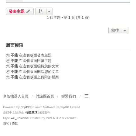
發表主題
1 個主題 • 第
1
頁 (共
1
頁)
前往
版面權限
您
不能
在這個版面發表主題
您
不能
在這個版面回覆主題
您
不能
在這個版面編輯您的文章
您
不能
在這個版面刪除您的文章
您
不能
在這個版面上傳附加檔案
卓智機器人首頁
討論區首頁
聯繫我們
Powered by
phpBB
® Forum Software © phpBB Limited
正體中文語系由
竹貓星球
維護製作
Style
we_universal
created by INVENTEA & v12mike
隱私
|
條款