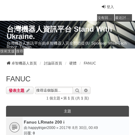
登入
沒有回覆的主題
最近討論的主題
台灣機器人資訊平台 Stand With
Ukraine.
台灣機器人資訊平台由卓智機器人完全贊助提供/ Sponser: Wise-Tech
Robot, Taiwan
技術支援
搜尋
卓智機器人首頁
討論區首頁
硬體
FANUC
FANUC
搜尋
進階搜尋
發表主題
1 個主題 • 第
1
頁 (共
1
頁)
主題
Fanuc LRmate 200 i
由
happytriger2000
» 2017年 8月 30日, 00:49
回覆:
0