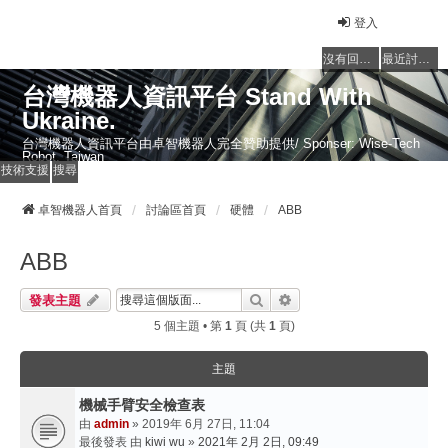
登入
沒有回覆的主題
最近討論的主題
台灣機器人資訊平台 Stand With
Ukraine.
台灣機器人資訊平台由卓智機器人完全贊助提供/ Sponser: Wise-Tech
Robot, Taiwan
技術支援
搜尋
卓智機器人首頁
討論區首頁
硬體
ABB
ABB
搜尋
進階搜尋
發表主題
5 個主題 • 第
1
頁 (共
1
頁)
主題
機械手臂安全檢查表
由
admin
» 2019年 6月 27日, 11:04
最後發表 由
kiwi wu
»
2021年 2月 2日, 09:49