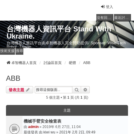
登入
沒有回覆的主題
最近討論的主題
台灣機器人資訊平台 Stand With
Ukraine.
台灣機器人資訊平台由卓智機器人完全贊助提供/ Sponser: Wise-Tech
Robot, Taiwan
技術支援
搜尋
卓智機器人首頁
討論區首頁
硬體
ABB
ABB
搜尋
進階搜尋
發表主題
5 個主題 • 第
1
頁 (共
1
頁)
主題
機械手臂安全檢查表
由
admin
» 2019年 6月 27日, 11:04
最後發表 由
kiwi wu
»
2021年 2月 2日, 09:49