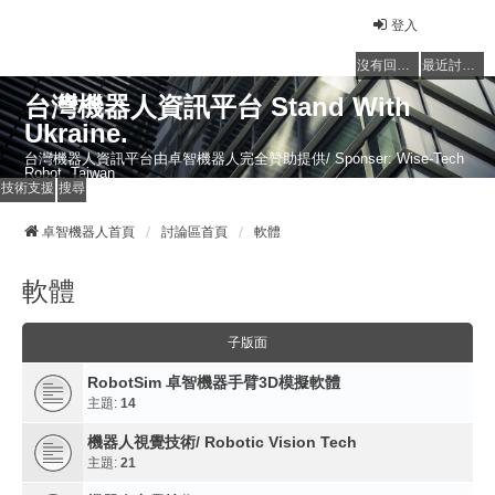
登入
沒有回覆的主題
最近討論的主題
台灣機器人資訊平台 Stand With
Ukraine.
台灣機器人資訊平台由卓智機器人完全贊助提供/ Sponser: Wise-Tech
Robot, Taiwan
技術支援
搜尋
卓智機器人首頁
討論區首頁
軟體
軟體
子版面
RobotSim 卓智機器手臂3D模擬軟體
主題:
14
機器人視覺技術/ Robotic Vision Tech
主題:
21