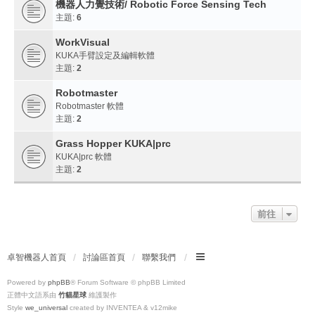
機器人力覺技術/ Robotic Force Sensing Tech
主題:
6
WorkVisual
KUKA手臂設定及編輯軟體
主題:
2
Robotmaster
Robotmaster 軟體
主題:
2
Grass Hopper KUKA|prc
KUKA|prc 軟體
主題:
2
前往
卓智機器人首頁
討論區首頁
聯繫我們
Powered by
phpBB
® Forum Software © phpBB Limited
正體中文語系由
竹貓星球
維護製作
Style
we_universal
created by INVENTEA & v12mike