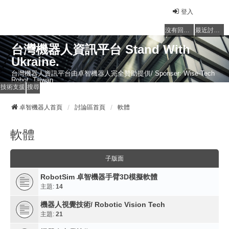
登入
沒有回覆的主題
最近討論的主題
台灣機器人資訊平台 Stand With
Ukraine.
台灣機器人資訊平台由卓智機器人完全贊助提供/ Sponser: Wise-Tech
Robot, Taiwan
技術支援
搜尋
卓智機器人首頁
討論區首頁
軟體
軟體
子版面
RobotSim 卓智機器手臂3D模擬軟體
主題:
14
機器人視覺技術/ Robotic Vision Tech
主題:
21