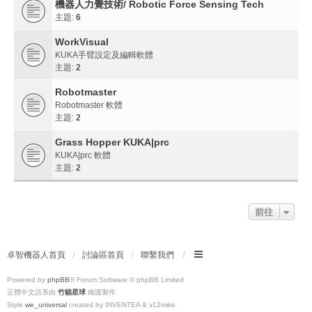
機器人力覺技術/ Robotic Force Sensing Tech
主題:
6
WorkVisual
KUKA手臂設定及編輯軟體
主題:
2
Robotmaster
Robotmaster 軟體
主題:
2
Grass Hopper KUKA|prc
KUKA|prc 軟體
主題:
2
前往
卓智機器人首頁
討論區首頁
聯繫我們
Powered by
phpBB
® Forum Software © phpBB Limited
正體中文語系由
竹貓星球
維護製作
Style
we_universal
created by INVENTEA & v12mike