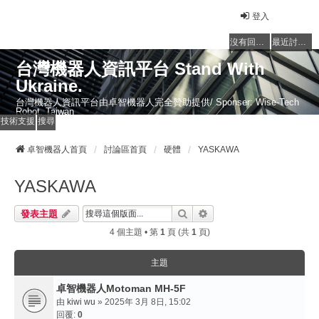
登入
沒有回覆的主題
最近討論的主題
台灣機器人資訊平台 Stand With
Ukraine.
台灣機器人資訊平台由卓智機器人完全贊助提供/ Sponser: Wise-Tech
Robot, Taiwan
技術支援
搜尋
卓智機器人首頁
討論區首頁
硬體
YASKAWA
YASKAWA
搜尋
進階搜尋
發表主題
4 個主題 • 第
1
頁 (共
1
頁)
主題
卓智機器人Motoman MH-5F
由
kiwi wu
» 2025年 3月 8日, 15:02
回覆:
0