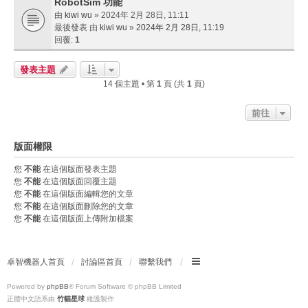
RobotSim 功能
由
kiwi wu
» 2024年 2月 28日, 11:11
最後發表 由
kiwi wu
»
2024年 2月 28日, 11:19
回覆:
1
發表主題
14 個主題 • 第
1
頁 (共
1
頁)
前往
版面權限
您
不能
在這個版面發表主題
您
不能
在這個版面回覆主題
您
不能
在這個版面編輯您的文章
您
不能
在這個版面刪除您的文章
您
不能
在這個版面上傳附加檔案
卓智機器人首頁
討論區首頁
聯繫我們
Powered by
phpBB
® Forum Software © phpBB Limited
正體中文語系由
竹貓星球
維護製作