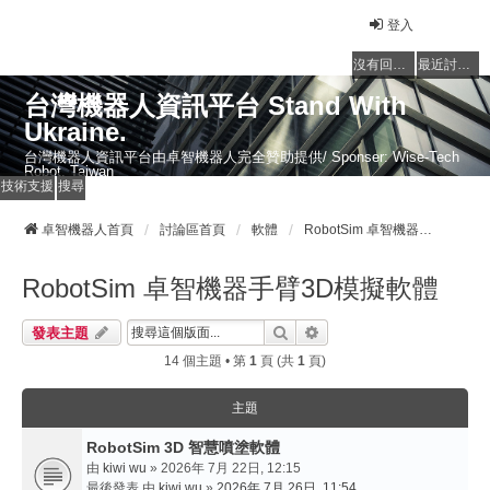
登入
沒有回覆的主題
最近討論的主題
台灣機器人資訊平台 Stand With
Ukraine.
台灣機器人資訊平台由卓智機器人完全贊助提供/ Sponser: Wise-Tech
Robot, Taiwan
技術支援
搜尋
卓智機器人首頁
討論區首頁
軟體
RobotSim 卓智機器手臂3D模擬軟體
RobotSim 卓智機器手臂3D模擬軟體
搜尋
進階搜尋
發表主題
14 個主題 • 第
1
頁 (共
1
頁)
主題
RobotSim 3D 智慧噴塗軟體
由
kiwi wu
» 2026年 7月 22日, 12:15
最後發表 由
kiwi wu
»
2026年 7月 26日, 11:54