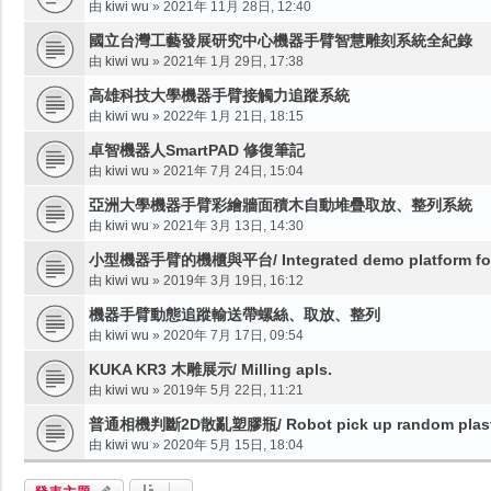
由
kiwi wu
»
2021年 11月 28日, 12:40
國立台灣工藝發展研究中心機器手臂智慧雕刻系統全紀錄
由
kiwi wu
»
2021年 1月 29日, 17:38
高雄科技大學機器手臂接觸力追蹤系統
由
kiwi wu
»
2022年 1月 21日, 18:15
卓智機器人SmartPAD 修復筆記
由
kiwi wu
»
2021年 7月 24日, 15:04
亞洲大學機器手臂彩繪牆面積木自動堆疊取放、整列系統
由
kiwi wu
»
2021年 3月 13日, 14:30
小型機器手臂的機櫃與平台/ Integrated demo platform for
由
kiwi wu
»
2019年 3月 19日, 16:12
機器手臂動態追蹤輸送帶螺絲、取放、整列
由
kiwi wu
»
2020年 7月 17日, 09:54
KUKA KR3 木雕展示/ Milling apls.
由
kiwi wu
»
2019年 5月 22日, 11:21
普通相機判斷2D散亂塑膠瓶/ Robot pick up random plastic b
由
kiwi wu
»
2020年 5月 15日, 18:04