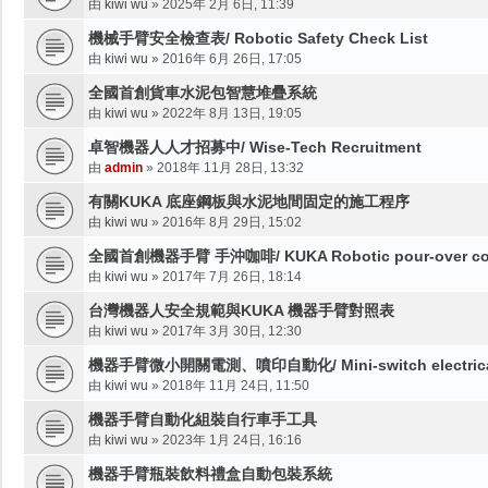
由
kiwi wu
»
2025年 2月 6日, 11:39
機械手臂安全檢查表/ Robotic Safety Check List
由
kiwi wu
»
2016年 6月 26日, 17:05
全國首創貨車水泥包智慧堆疊系統
由
kiwi wu
»
2022年 8月 13日, 19:05
卓智機器人人才招募中/ Wise-Tech Recruitment
由
admin
»
2018年 11月 28日, 13:32
有關KUKA 底座鋼板與水泥地間固定的施工程序
由
kiwi wu
»
2016年 8月 29日, 15:02
全國首創機器手臂 手沖咖啡/ KUKA Robotic pour-over co
由
kiwi wu
»
2017年 7月 26日, 18:14
台灣機器人安全規範與KUKA 機器手臂對照表
由
kiwi wu
»
2017年 3月 30日, 12:30
機器手臂微小開關電測、噴印自動化/ Mini-switch electrical tes
由
kiwi wu
»
2018年 11月 24日, 11:50
機器手臂自動化組裝自行車手工具
由
kiwi wu
»
2023年 1月 24日, 16:16
機器手臂瓶裝飲料禮盒自動包裝系統