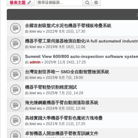
搜尋
進階搜尋
發表主題
全國首創吸盤式水泥包機器手臂棧板堆疊系統
由
kiwi wu
»
2022年 8月 10日, 17:30
機器手臂工業伺服器檢測自動化/A full automated industrial s
由
kiwi wu
»
2019年 9月 18日, 11:06
Summit View 600/800 auto-inspection software syste
由
admin
»
2025年 11月 24日, 17:25
台灣首創世界唯一 SMD全自動智慧檢測系統
由
kiwi wu
»
2023年 6月 7日, 19:00
機器手臂鞋墊切割精度測試
由
kiwi wu
»
2025年 7月 2日, 14:29
海光煉鋼廠機器手臂自動測溫取樣系統
由
kiwi wu
»
2024年 8月 10日, 12:48
高雄實踐大學機器手臂彩色魔術方塊堆疊
由
kiwi wu
»
2021年 5月 11日, 17:25
卓智機器人開放機器手臂教育訓練文件