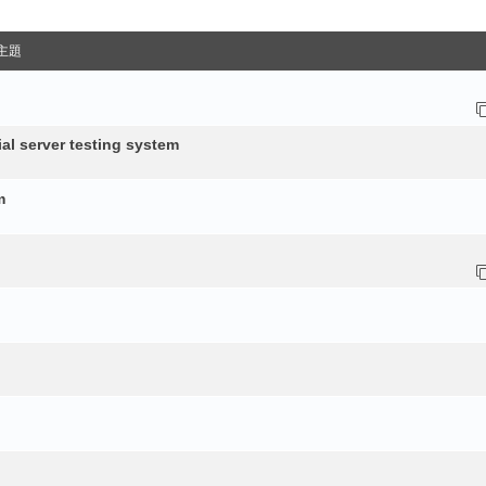
主題
erver testing system
m