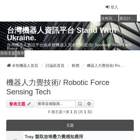
登入
沒有回覆的主題
最近討論的主題
台灣機器人資訊平台 Stand With
Ukraine.
台灣機器人資訊平台由卓智機器人完全贊助提供/ Sponser: Wise-Tech
Robot, Taiwan
技術支援
搜尋
卓智機器人首頁
討論區首頁
軟體
機器人力覺技術/ Robotic Force Sensing Tech
機器人力覺技術/ Robotic Force
Sensing Tech
搜尋
進階搜尋
發表主題
6 個主題 • 第
1
頁 (共
1
頁)
主題
Tray 盤取放堆疊力覺感知應用