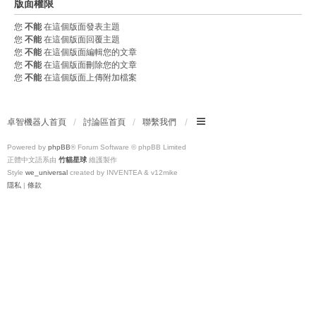
版面權限
您
不能
在這個版面發表主題
您
不能
在這個版面回覆主題
您
不能
在這個版面編輯您的文章
您
不能
在這個版面刪除您的文章
您
不能
在這個版面上傳附加檔案
卓智機器人首頁
討論區首頁
聯繫我們
Powered by
phpBB
® Forum Software © phpBB Limited
正體中文語系由
竹貓星球
維護製作
Style
we_universal
created by INVENTEA & v12mike
隱私
|
條款