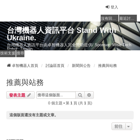
登入
沒有回覆的主題
最近討論的主題
台灣機器人資訊平台 Stand With
Ukraine.
台灣機器人資訊平台由卓智機器人完全贊助提供/ Sponser: Wise-Tech
Robot, Taiwan
技術支援
搜尋
卓智機器人首頁
討論區首頁
新聞與公告
推薦與站務
推薦與站務
搜尋
進階搜尋
發表主題
0 個主題 • 第
1
頁 (共
1
頁)
這個版面還沒有主題或文章。
前往