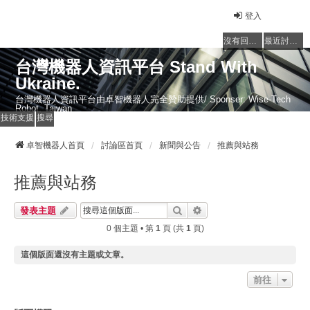
登入
沒有回覆的主題
最近討論的主題
台灣機器人資訊平台 Stand With
Ukraine.
台灣機器人資訊平台由卓智機器人完全贊助提供/ Sponser: Wise-Tech
Robot, Taiwan
技術支援
搜尋
卓智機器人首頁
討論區首頁
新聞與公告
推薦與站務
推薦與站務
搜尋
進階搜尋
發表主題
0 個主題 • 第
1
頁 (共
1
頁)
這個版面還沒有主題或文章。
前往