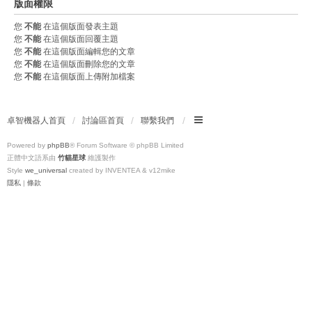
版面權限
您
不能
在這個版面發表主題
您
不能
在這個版面回覆主題
您
不能
在這個版面編輯您的文章
您
不能
在這個版面刪除您的文章
您
不能
在這個版面上傳附加檔案
卓智機器人首頁
討論區首頁
聯繫我們
Powered by
phpBB
® Forum Software © phpBB Limited
正體中文語系由
竹貓星球
維護製作
Style
we_universal
created by INVENTEA & v12mike
隱私
|
條款