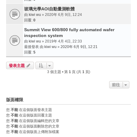
玻璃光學AOI自動量測軟體
由
kiwi wu
» 2020年 6月 9日, 12:24
回覆:
0
Summit View 600/800 fully automated wafer
inspection system
由
kiwi wu
» 2019年 4月 4日, 22:33
最後發表 由
kiwi wu
»
2020年 6月 9日, 12:21
回覆:
5
發表主題
3 個主題 • 第
1
頁 (共
1
頁)
前往
版面權限
您
不能
在這個版面發表主題
您
不能
在這個版面回覆主題
您
不能
在這個版面編輯您的文章
您
不能
在這個版面刪除您的文章
您
不能
在這個版面上傳附加檔案