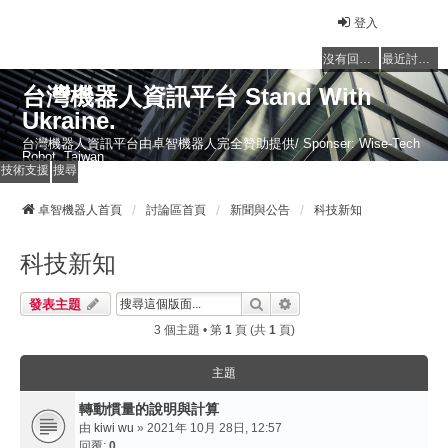
登入
沒有回覆的主題
最近討論的主題
台灣機器人資訊平台 Stand With
Ukraine.
台灣機器人資訊平台由卓智機器人完全贊助提供/ Sponser: Wise-Tech
Robot, Taiwan
技術支援
搜尋
卓智機器人首頁
討論區首頁
新聞與公告
科技新知
科技新知
搜尋
進階搜尋
發表主題
3 個主題 • 第
1
頁 (共
1
頁)
主題
轉動慣量的說明與計算
由
kiwi wu
» 2021年 10月 28日, 12:57
回覆:
0