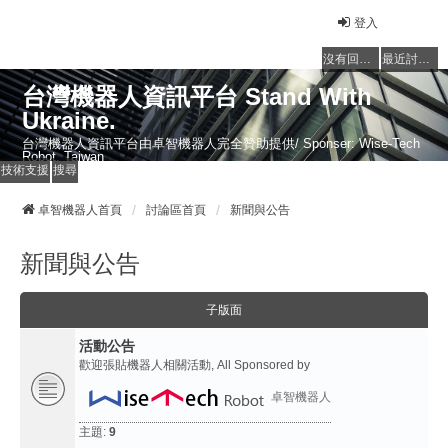
登入
沒有回覆的主題
最近討論的主題
台灣機器人資訊平台 Stand With
Ukraine.
台灣機器人資訊平台由卓智機器人完全贊助提供/ Sponser: Wise-Tech
Robot, Taiwan
技術支援
搜尋
卓智機器人首頁
討論區首頁
新聞與公告
新聞與公告
子版面
活動公告
歡迎張貼機器人相關活動, All Sponsored by
卓智機器人
主題:
9