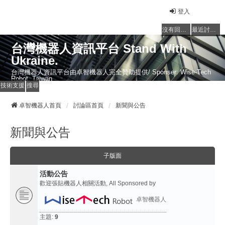
登入
沒有回覆的主題
最近討論的主題
台灣機器人資訊平台 Stand With
Ukraine.
台灣機器人資訊平台由卓智機器人完全贊助提供/ Sponser: Wise-Tech
Robot, Taiwan
技術支援
搜尋
卓智機器人首頁
討論區首頁
新聞與公告
新聞與公告
子版面
活動公告
歡迎張貼機器人相關活動, All Sponsored by
卓智機器人
主題:
9