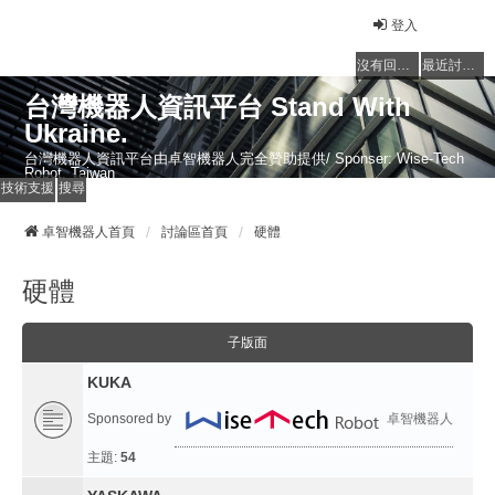
登入
沒有回覆的主題
最近討論的主題
台灣機器人資訊平台 Stand With
Ukraine.
台灣機器人資訊平台由卓智機器人完全贊助提供/ Sponser: Wise-Tech
Robot, Taiwan
技術支援
搜尋
卓智機器人首頁
討論區首頁
硬體
硬體
子版面
KUKA
Sponsored by
卓智機器人
主題:
54