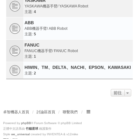
YASKAWA
YASKAWA機器手臂/ YASKAWA Robot
主題:
4
ABB
ABB機器手臂/ ABB Robot
主題:
5
FANUC
FANUC機器手臂/ FANUC Robot
主題:
1
HIWIN、TM、DELTA、NACHI、EPSON、KAWASAKI
主題:
2
前往
卓智機器人首頁
討論區首頁
聯繫我們
Powered by
phpBB
® Forum Software © phpBB Limited
正體中文語系由
竹貓星球
維護製作
Style
we_universal
created by INVENTEA & v12mike