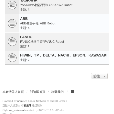
YASKAWA
YASKAWA機器手臂/ YASKAWA Robot
主題:
4
ABB
ABB機器手臂/ ABB Robot
主題:
5
FANUC
FANUC機器手臂/ FANUC Robot
主題:
1
HIWIN、TM、DELTA、NACHI、EPSON、KAWASAKI
主題:
2
前往
卓智機器人首頁
討論區首頁
聯繫我們
Powered by
phpBB
® Forum Software © phpBB Limited
正體中文語系由
竹貓星球
維護製作
Style
we_universal
created by INVENTEA & v12mike