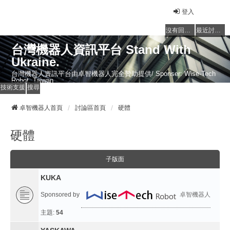
登入
沒有回覆的主題
最近討論的主題
台灣機器人資訊平台 Stand With
Ukraine.
台灣機器人資訊平台由卓智機器人完全贊助提供/ Sponser: Wise-Tech
Robot, Taiwan
技術支援
搜尋
卓智機器人首頁
討論區首頁
硬體
硬體
子版面
KUKA
Sponsored by
卓智機器人
主題:
54