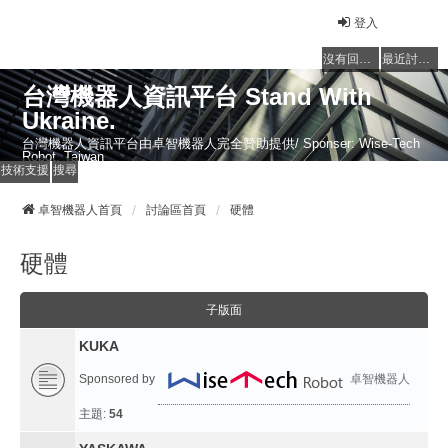
登入
沒有回覆的主題
最近討論的主題
台灣機器人資訊平台 Stand With
Ukraine.
台灣機器人資訊平台由卓智機器人完全贊助提供/ Sponser: Wise-Tech
Robot, Taiwan
技術支援
搜尋
卓智機器人首頁
討論區首頁
硬體
硬體
子版面
KUKA
Sponsored by
卓智機器人
主題:
54