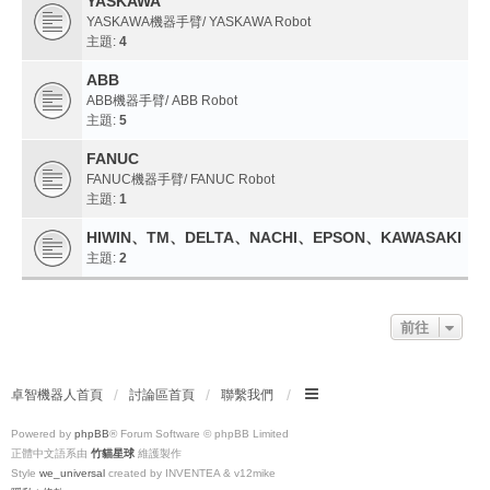
YASKAWA
YASKAWA機器手臂/ YASKAWA Robot
主題:
4
ABB
ABB機器手臂/ ABB Robot
主題:
5
FANUC
FANUC機器手臂/ FANUC Robot
主題:
1
HIWIN、TM、DELTA、NACHI、EPSON、KAWASAKI
主題:
2
前往
卓智機器人首頁
討論區首頁
聯繫我們
Powered by
phpBB
® Forum Software © phpBB Limited
正體中文語系由
竹貓星球
維護製作
Style
we_universal
created by INVENTEA & v12mike