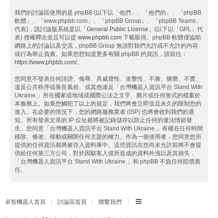
我們的討論區使用的是 phpBB (以下以「他們」、「他們的」、「phpBB
軟體」、「www.phpbb.com」、「phpBB Group」、「phpBB Teams」
代表)，該討論版系統是以「
General Public License
」(以下以「GPL」代
表) 授權釋出並且可以從
www.phpbb.com
下載取得。phpBB 軟體僅協助
網路上的討論以及交流，phpBB Group 無須對我們允許或不允許的內容
或行為舉止負責。如果您想知道更多有關 phpBB 的資訊，請前往：
https://www.phpbb.com/
。
您同意不發表任何誹謗、侮辱、具威脅性、攻擊性、不雅、猥褻、不實、
違反公共秩序或善良風俗、或其他違反「台灣機器人資訊平台 Stand With
Ukraine.」所在國家或地域或國際公法之文字、圖片或任何形式的檔案於
本服務上。如果您觸犯了以上的規定，我們將會立即並且永久的限制您的
進入。在必要的情況下，您的網路服務業者 (ISP) 也將會收到我們的通
知。所有發表文章的 IP 位址都將被記錄儲存以防止任何的違法情節發
生。您同意「台灣機器人資訊平台 Stand With Ukraine.」有權在任何時間
移除、修改、移動或關閉任何主題的權力。作為一個使用者，您同意您所
提供的任何資訊都將被存入資料庫中。這些資訊在您尚未允許前將不會提
供給任何第三方公司，對於因駭客入侵所造成的資料外洩以及其損失，
「台灣機器人資訊平台 Stand With Ukraine.」和 phpBB 不負任何賠償責
任。
卓智機器人首頁
討論區首頁
聯繫我們