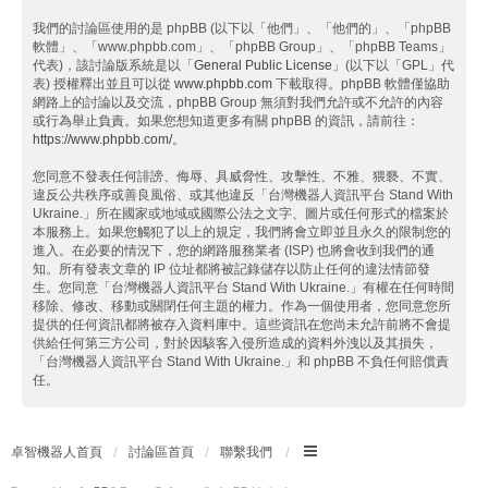
我們的討論區使用的是 phpBB (以下以「他們」、「他們的」、「phpBB
軟體」、「www.phpbb.com」、「phpBB Group」、「phpBB Teams」
代表)，該討論版系統是以「
General Public License
」(以下以「GPL」代
表) 授權釋出並且可以從
www.phpbb.com
下載取得。phpBB 軟體僅協助
網路上的討論以及交流，phpBB Group 無須對我們允許或不允許的內容
或行為舉止負責。如果您想知道更多有關 phpBB 的資訊，請前往：
https://www.phpbb.com/
。
您同意不發表任何誹謗、侮辱、具威脅性、攻擊性、不雅、猥褻、不實、
違反公共秩序或善良風俗、或其他違反「台灣機器人資訊平台 Stand With
Ukraine.」所在國家或地域或國際公法之文字、圖片或任何形式的檔案於
本服務上。如果您觸犯了以上的規定，我們將會立即並且永久的限制您的
進入。在必要的情況下，您的網路服務業者 (ISP) 也將會收到我們的通
知。所有發表文章的 IP 位址都將被記錄儲存以防止任何的違法情節發
生。您同意「台灣機器人資訊平台 Stand With Ukraine.」有權在任何時間
移除、修改、移動或關閉任何主題的權力。作為一個使用者，您同意您所
提供的任何資訊都將被存入資料庫中。這些資訊在您尚未允許前將不會提
供給任何第三方公司，對於因駭客入侵所造成的資料外洩以及其損失，
「台灣機器人資訊平台 Stand With Ukraine.」和 phpBB 不負任何賠償責
任。
卓智機器人首頁
討論區首頁
聯繫我們