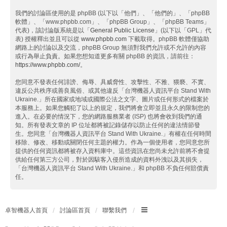
我們的討論區使用的是 phpBB (以下以「他們」、「他們的」、「phpBB
軟體」、「www.phpbb.com」、「phpBB Group」、「phpBB Teams」
代表)，該討論版系統是以「
General Public License
」(以下以「GPL」代
表) 授權釋出並且可以從
www.phpbb.com
下載取得。phpBB 軟體僅協助
網路上的討論以及交流，phpBB Group 無須對我們允許或不允許的內容
或行為舉止負責。如果您想知道更多有關 phpBB 的資訊，請前往：
https://www.phpbb.com/
。
您同意不發表任何誹謗、侮辱、具威脅性、攻擊性、不雅、猥褻、不實、
違反公共秩序或善良風俗、或其他違反「台灣機器人資訊平台 Stand With
Ukraine.」所在國家或地域或國際公法之文字、圖片或任何形式的檔案於
本服務上。如果您觸犯了以上的規定，我們將會立即並且永久的限制您的
進入。在必要的情況下，您的網路服務業者 (ISP) 也將會收到我們的通
知。所有發表文章的 IP 位址都將被記錄儲存以防止任何的違法情節發
生。您同意「台灣機器人資訊平台 Stand With Ukraine.」有權在任何時間
移除、修改、移動或關閉任何主題的權力。作為一個使用者，您同意您所
提供的任何資訊都將被存入資料庫中。這些資訊在您尚未允許前將不會提
供給任何第三方公司，對於因駭客入侵所造成的資料外洩以及其損失，
「台灣機器人資訊平台 Stand With Ukraine.」和 phpBB 不負任何賠償責
任。
卓智機器人首頁
討論區首頁
聯繫我們