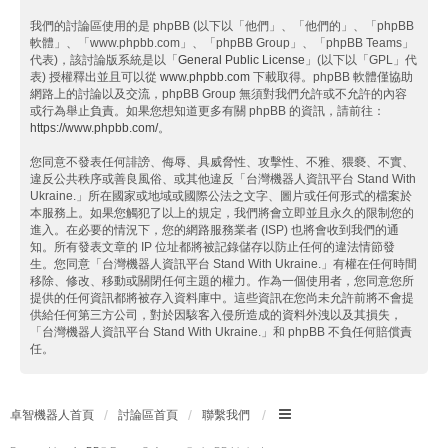
我們的討論區使用的是 phpBB (以下以「他們」、「他們的」、「phpBB
軟體」、「www.phpbb.com」、「phpBB Group」、「phpBB Teams」
代表)，該討論版系統是以「
General Public License
」(以下以「GPL」代
表) 授權釋出並且可以從
www.phpbb.com
下載取得。phpBB 軟體僅協助
網路上的討論以及交流，phpBB Group 無須對我們允許或不允許的內容
或行為舉止負責。如果您想知道更多有關 phpBB 的資訊，請前往：
https://www.phpbb.com/
。
您同意不發表任何誹謗、侮辱、具威脅性、攻擊性、不雅、猥褻、不實、
違反公共秩序或善良風俗、或其他違反「台灣機器人資訊平台 Stand With
Ukraine.」所在國家或地域或國際公法之文字、圖片或任何形式的檔案於
本服務上。如果您觸犯了以上的規定，我們將會立即並且永久的限制您的
進入。在必要的情況下，您的網路服務業者 (ISP) 也將會收到我們的通
知。所有發表文章的 IP 位址都將被記錄儲存以防止任何的違法情節發
生。您同意「台灣機器人資訊平台 Stand With Ukraine.」有權在任何時間
移除、修改、移動或關閉任何主題的權力。作為一個使用者，您同意您所
提供的任何資訊都將被存入資料庫中。這些資訊在您尚未允許前將不會提
供給任何第三方公司，對於因駭客入侵所造成的資料外洩以及其損失，
「台灣機器人資訊平台 Stand With Ukraine.」和 phpBB 不負任何賠償責
任。
卓智機器人首頁
討論區首頁
聯繫我們