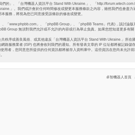
們的」、「台灣機器人資訊平台 Stand With Ukraine.」、「http://forum
h Ukraine.」。我們或許會於任何時間修改或變更本服務條款之內容，雖然我們也會
繼續使用本服務，將視為您已同意接受該條款的修改或變更。
www.phpbb.com」、「phpBB Group」、「phpBB Teams」代表)，該討論
pBB Group 無須對我們允許或不允許的內容或行為舉止負責。如果您想知道更多有關 
或善良風俗、或其他違反「台灣機器人資訊平台 Stand With Ukraine.
務業者 (ISP) 也將會收到我們的通知。所有發表文章的 IP 位址都將被記錄儲存以
為一個使用者，您同意您所提供的任何資訊都將被存入資料庫中。這些資訊在您尚未允
任。
卓智機器人首頁