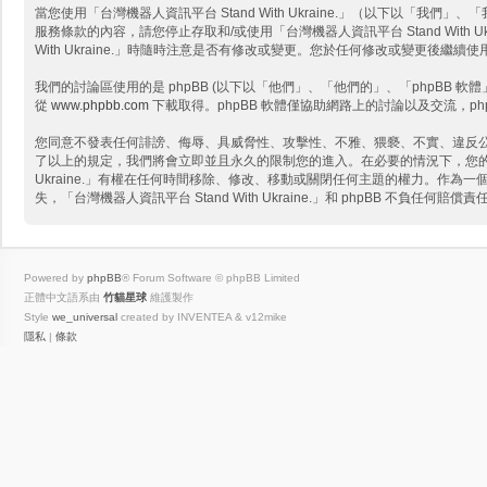
當您使用「台灣機器人資訊平台 Stand With Ukraine.」（以下以「我們」、「我
服務條款的內容，請您停止存取和/或使用「台灣機器人資訊平台 Stand Wit
With Ukraine.」時隨時注意是否有修改或變更。您於任何修改或變更後
我們的討論區使用的是 phpBB (以下以「他們」、「他們的」、「phpBB 軟體」、「
從
www.phpbb.com
下載取得。phpBB 軟體僅協助網路上的討論以及交流，ph
您同意不發表任何誹謗、侮辱、具威脅性、攻擊性、不雅、猥褻、不實、違反公共秩序
了以上的規定，我們將會立即並且永久的限制您的進入。在必要的情況下，您的網路服
Ukraine.」有權在任何時間移除、修改、移動或關閉任何主題的權力。作
失，「台灣機器人資訊平台 Stand With Ukraine.」和 phpBB 不負任何賠償責
Powered by
phpBB
® Forum Software © phpBB Limited
正體中文語系由
竹貓星球
維護製作
Style
we_universal
created by INVENTEA & v12mike
隱私
|
條款