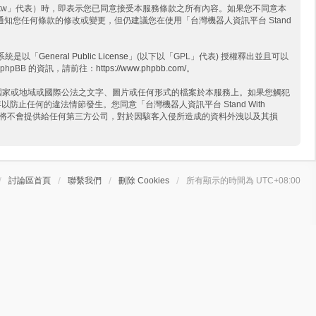
.wtech.com.tw」代表）時，即表示您已同意接受本服務條款之所有內容。如果您不同意本
盡力通知您任何條款的修改或變更，但仍建議您在使用「台灣機器人資訊平台 Stand
版系統是以「
General Public License
」(以下以「GPL」代表) 授權釋出並且可以
phpBB 的資訊，請前往：
https://www.phpbb.com/
。
」所在國家或地域或國際公法之文字、圖片或任何形式的檔案於本服務上。如果您觸犯
防止任何的違法情節發生。您同意「台灣機器人資訊平台 Stand With
許前將不會提供給任何第三方公司，對於因駭客入侵所造成的資料外洩以及其損
討論區首頁
聯繫我們
刪除 Cookies
所有顯示的時間為
UTC+08:00