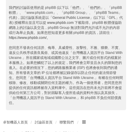
我們的討論區使用的是 phpBB (以下以「他們」、「他們的」、「phpBB
軟體」、「www.phpbb.com」、「phpBB Group」、「phpBB Teams」
代表)，該討論版系統是以「
General Public License
」(以下以「GPL」代
表) 授權釋出並且可以從
www.phpbb.com
下載取得。phpBB 軟體僅協助
網路上的討論以及交流，phpBB Group 無須對我們允許或不允許的內容
或行為舉止負責。如果您想知道更多有關 phpBB 的資訊，請前往：
https://www.phpbb.com/
。
您同意不發表任何誹謗、侮辱、具威脅性、攻擊性、不雅、猥褻、不實、
違反公共秩序或善良風俗、或其他違反「台灣機器人資訊平台 Stand With
Ukraine.」所在國家或地域或國際公法之文字、圖片或任何形式的檔案於
本服務上。如果您觸犯了以上的規定，我們將會立即並且永久的限制您的
進入。在必要的情況下，您的網路服務業者 (ISP) 也將會收到我們的通
知。所有發表文章的 IP 位址都將被記錄儲存以防止任何的違法情節發
生。您同意「台灣機器人資訊平台 Stand With Ukraine.」有權在任何時間
移除、修改、移動或關閉任何主題的權力。作為一個使用者，您同意您所
提供的任何資訊都將被存入資料庫中。這些資訊在您尚未允許前將不會提
供給任何第三方公司，對於因駭客入侵所造成的資料外洩以及其損失，
「台灣機器人資訊平台 Stand With Ukraine.」和 phpBB 不負任何賠償責
任。
卓智機器人首頁
討論區首頁
聯繫我們