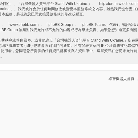
們的」、「台灣機器人資訊平台 Stand With Ukraine.」、「http://forum
h Ukraine.」。我們或許會於任何時間修改或變更本服務條款之內容，雖然我們也會
繼續使用本服務，將視為您已同意接受該條款的修改或變更。
www.phpbb.com」、「phpBB Group」、「phpBB Teams」代表)，該討論
pBB Group 無須對我們允許或不允許的內容或行為舉止負責。如果您想知道更多有關 
或善良風俗、或其他違反「台灣機器人資訊平台 Stand With Ukraine.
務業者 (ISP) 也將會收到我們的通知。所有發表文章的 IP 位址都將被記錄儲存以
為一個使用者，您同意您所提供的任何資訊都將被存入資料庫中。這些資訊在您尚未允
任。
卓智機器人首頁