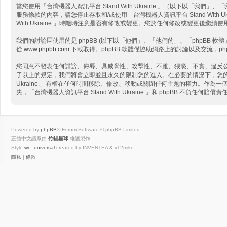
當您使用「台灣機器人資訊平台 Stand With Ukraine.」（以下以「我們」、「我
服務條款的內容，請您停止存取和/或使用「台灣機器人資訊平台 Stand Wit
With Ukraine.」時隨時注意是否有修改或變更。您於任何修改或變更後
我們的討論區使用的是 phpBB (以下以「他們」、「他們的」、「phpBB 軟體」、「
從
www.phpbb.com
下載取得。phpBB 軟體僅協助網路上的討論以及交流，ph
您同意不發表任何誹謗、侮辱、具威脅性、攻擊性、不雅、猥褻、不實、違反公共秩序
了以上的規定，我們將會立即並且永久的限制您的進入。在必要的情況下，您的網路服
Ukraine.」有權在任何時間移除、修改、移動或關閉任何主題的權力。作
失，「台灣機器人資訊平台 Stand With Ukraine.」和 phpBB 不負任何賠償責
Powered by
phpBB
® Forum Software © phpBB Limited
正體中文語系由
竹貓星球
維護製作
Style
we_universal
created by INVENTEA & v12mike
隱私
|
條款