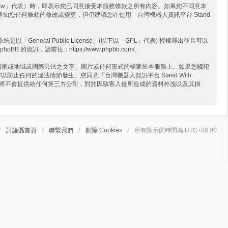
.wtech.com.tw」代表）時，即表示您已同意接受本服務條款之所有內容。如果您不同意本
盡力通知您任何條款的修改或變更，但仍建議您在使用「台灣機器人資訊平台 Stand
版系統是以「
General Public License
」(以下以「GPL」代表) 授權釋出並且可以
phpBB 的資訊，請前往：
https://www.phpbb.com/
。
」所在國家或地域或國際公法之文字、圖片或任何形式的檔案於本服務上。如果您觸犯
防止任何的違法情節發生。您同意「台灣機器人資訊平台 Stand With
許前將不會提供給任何第三方公司，對於因駭客入侵所造成的資料外洩以及其損
討論區首頁
聯繫我們
刪除 Cookies
所有顯示的時間為
UTC+08:00