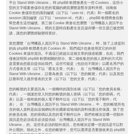
平台 Stand With Ukraine.」時 phpBB 軟體會產生一些 Cookies，這些小
型的文字檔案會儲存在您的電腦的網頁瀏覽器暫存資料夾裡。頭兩個
Cookie 會儲存您的識別編號（以下以「user-id」代表）和一個匿名的
session 識別編號（以下以「session-id」代表），phpBB 軟體將會自動
幫您產生這些編號。第三個 Cookie 將會在您瀏覽「台灣機器人資訊平台
Stand With Ukraine.」裡的主題時自動產生並且儲存哪一些主題已被您閱
讀，讓您的瀏覽經驗變得更好。
當您瀏覽「台灣機器人資訊平台 Stand With Ukraine.」時，除了上述提到
的由 phpBB 軟體產生的 Cookies 外，我們或許也會使用其它的外部
Cookies 來儲存資訊。不過這已經超出這個文章的描述範圍，在此，我們
僅會說明與 phpBB 軟體相關的部分。第二個收集您的個人資料的方式則
是需要由您親自提供給我們。這些可能是（包括但不限於）以匿名用戶的
方式發表文章（以下以「匿名文章」代表）、在「台灣機器人資訊平台
Stand With Ukraine.」註冊為會員（以下以「您的帳號」代表）以及當您
註冊和登入後所發表的文章（以下以「您的文章」代表）。
您的帳號的主要資訊為：一個獨特的識別名稱（以下以「您的會員名稱」
代表），一個讓您登入到您的帳號的個人密碼（以下以「您的密碼」代
表）以及一個有效的個人電子郵件位址（以下以「您的電子郵件」代
表）。在「台灣機器人資訊平台 Stand With Ukraine.」中，您的帳號所包
含的個人資料是由這個網站所在國家或地域的資料保護法所保護。除了您
的會員名稱、您的密碼以及您的電子郵件以外，我們有權決定哪一些額外
資訊是您必須或非必須提供給「台灣機器人資訊平台 Stand With
Ukraine.」的。這些非必須的額外資訊，您有權決定哪一些資訊是可以對
外公開的。除此之外，在您的帳號中，您可以選擇是否要接收來自 phpBB