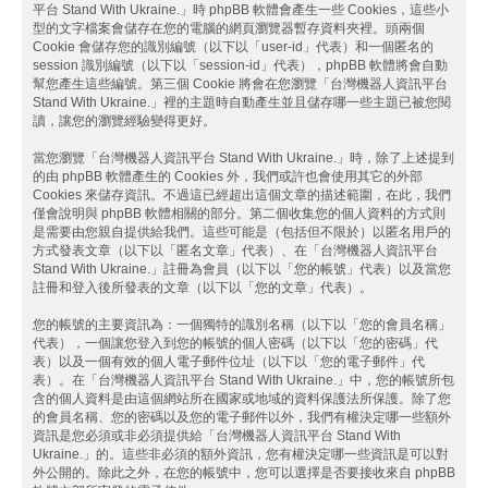
平台 Stand With Ukraine.」時 phpBB 軟體會產生一些 Cookies，這些小
型的文字檔案會儲存在您的電腦的網頁瀏覽器暫存資料夾裡。頭兩個
Cookie 會儲存您的識別編號（以下以「user-id」代表）和一個匿名的
session 識別編號（以下以「session-id」代表），phpBB 軟體將會自動
幫您產生這些編號。第三個 Cookie 將會在您瀏覽「台灣機器人資訊平台
Stand With Ukraine.」裡的主題時自動產生並且儲存哪一些主題已被您閱
讀，讓您的瀏覽經驗變得更好。
當您瀏覽「台灣機器人資訊平台 Stand With Ukraine.」時，除了上述提到
的由 phpBB 軟體產生的 Cookies 外，我們或許也會使用其它的外部
Cookies 來儲存資訊。不過這已經超出這個文章的描述範圍，在此，我們
僅會說明與 phpBB 軟體相關的部分。第二個收集您的個人資料的方式則
是需要由您親自提供給我們。這些可能是（包括但不限於）以匿名用戶的
方式發表文章（以下以「匿名文章」代表）、在「台灣機器人資訊平台
Stand With Ukraine.」註冊為會員（以下以「您的帳號」代表）以及當您
註冊和登入後所發表的文章（以下以「您的文章」代表）。
您的帳號的主要資訊為：一個獨特的識別名稱（以下以「您的會員名稱」
代表），一個讓您登入到您的帳號的個人密碼（以下以「您的密碼」代
表）以及一個有效的個人電子郵件位址（以下以「您的電子郵件」代
表）。在「台灣機器人資訊平台 Stand With Ukraine.」中，您的帳號所包
含的個人資料是由這個網站所在國家或地域的資料保護法所保護。除了您
的會員名稱、您的密碼以及您的電子郵件以外，我們有權決定哪一些額外
資訊是您必須或非必須提供給「台灣機器人資訊平台 Stand With
Ukraine.」的。這些非必須的額外資訊，您有權決定哪一些資訊是可以對
外公開的。除此之外，在您的帳號中，您可以選擇是否要接收來自 phpBB