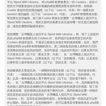
平台 Stand With Ukraine.」時 phpBB 軟體會產生一些 Cookies，這些小
型的文字檔案會儲存在您的電腦的網頁瀏覽器暫存資料夾裡。頭兩個
Cookie 會儲存您的識別編號（以下以「user-id」代表）和一個匿名的
session 識別編號（以下以「session-id」代表），phpBB 軟體將會自動
幫您產生這些編號。第三個 Cookie 將會在您瀏覽「台灣機器人資訊平台
Stand With Ukraine.」裡的主題時自動產生並且儲存哪一些主題已被您閱
讀，讓您的瀏覽經驗變得更好。
當您瀏覽「台灣機器人資訊平台 Stand With Ukraine.」時，除了上述提到
的由 phpBB 軟體產生的 Cookies 外，我們或許也會使用其它的外部
Cookies 來儲存資訊。不過這已經超出這個文章的描述範圍，在此，我們
僅會說明與 phpBB 軟體相關的部分。第二個收集您的個人資料的方式則
是需要由您親自提供給我們。這些可能是（包括但不限於）以匿名用戶的
方式發表文章（以下以「匿名文章」代表）、在「台灣機器人資訊平台
Stand With Ukraine.」註冊為會員（以下以「您的帳號」代表）以及當您
註冊和登入後所發表的文章（以下以「您的文章」代表）。
您的帳號的主要資訊為：一個獨特的識別名稱（以下以「您的會員名稱」
代表），一個讓您登入到您的帳號的個人密碼（以下以「您的密碼」代
表）以及一個有效的個人電子郵件位址（以下以「您的電子郵件」代
表）。在「台灣機器人資訊平台 Stand With Ukraine.」中，您的帳號所包
含的個人資料是由這個網站所在國家或地域的資料保護法所保護。除了您
的會員名稱、您的密碼以及您的電子郵件以外，我們有權決定哪一些額外
資訊是您必須或非必須提供給「台灣機器人資訊平台 Stand With
Ukraine.」的。這些非必須的額外資訊，您有權決定哪一些資訊是可以對
外公開的。除此之外，在您的帳號中，您可以選擇是否要接收來自 phpBB