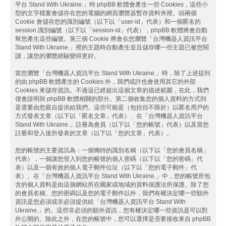
平台 Stand With Ukraine.」時 phpBB 軟體會產生一些 Cookies，這些小
型的文字檔案會儲存在您的電腦的網頁瀏覽器暫存資料夾裡。頭兩個
Cookie 會儲存您的識別編號（以下以「user-id」代表）和一個匿名的
session 識別編號（以下以「session-id」代表），phpBB 軟體將會自動
幫您產生這些編號。第三個 Cookie 將會在您瀏覽「台灣機器人資訊平台
Stand With Ukraine.」裡的主題時自動產生並且儲存哪一些主題已被您閱
讀，讓您的瀏覽經驗變得更好。
當您瀏覽「台灣機器人資訊平台 Stand With Ukraine.」時，除了上述提到
的由 phpBB 軟體產生的 Cookies 外，我們或許也會使用其它的外部
Cookies 來儲存資訊。不過這已經超出這個文章的描述範圍，在此，我們
僅會說明與 phpBB 軟體相關的部分。第二個收集您的個人資料的方式則
是需要由您親自提供給我們。這些可能是（包括但不限於）以匿名用戶的
方式發表文章（以下以「匿名文章」代表）、在「台灣機器人資訊平台
Stand With Ukraine.」註冊為會員（以下以「您的帳號」代表）以及當您
註冊和登入後所發表的文章（以下以「您的文章」代表）。
您的帳號的主要資訊為：一個獨特的識別名稱（以下以「您的會員名稱」
代表），一個讓您登入到您的帳號的個人密碼（以下以「您的密碼」代
表）以及一個有效的個人電子郵件位址（以下以「您的電子郵件」代
表）。在「台灣機器人資訊平台 Stand With Ukraine.」中，您的帳號所包
含的個人資料是由這個網站所在國家或地域的資料保護法所保護。除了您
的會員名稱、您的密碼以及您的電子郵件以外，我們有權決定哪一些額外
資訊是您必須或非必須提供給「台灣機器人資訊平台 Stand With
Ukraine.」的。這些非必須的額外資訊，您有權決定哪一些資訊是可以對
外公開的。除此之外，在您的帳號中，您可以選擇是否要接收來自 phpBB