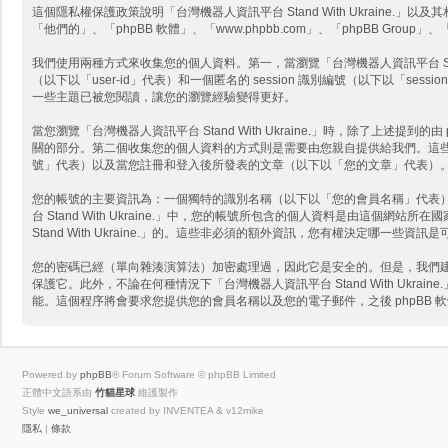
這個隱私權保護政策說明「台灣機器人資訊平台 Stand With Ukraine.」以及其相關
「他們的」、「phpBB 軟體」、「www.phpbb.com」、「phpBB G
我們使用兩種方式來收集您的個人資料。第一，當瀏覽「台灣機器人資訊平台 Stand 
（以下以「user-id」代表）和一個匿名的 session 識別編號（以下以「sessi
一些主題已被您閱讀，讓您的瀏覽經驗變得更好。
當您瀏覽「台灣機器人資訊平台 Stand With Ukraine.」時，除了上述提到
關的部分。第二個收集您的個人資料的方式則是需要由您親自提供給我們。這些可能是
號」代表）以及當您註冊和登入後所發表的文章（以下以「您的文章」代表）
您的帳號的主要資訊為：一個獨特的識別名稱（以下以「您的會員名稱」代表
台 Stand With Ukraine.」中，您的帳號所包含的個人資料是由
Stand With Ukraine.」的。這些非必須的額外資訊，您有權決定哪一
您的密碼已經（單向雜湊演算法）加密處理過，因此它是安全的。但是，我們建議您不
保護它。此外，不論在何種情況下「台灣機器人資訊平台 Stand With Ukr
能。這個程序將會要求您提供您的會員名稱以及您的電子郵件，之後 phpBB
Powered by
phpBB
® Forum Software © phpBB Limited
正體中文語系由
竹貓星球
維護製作
Style
we_universal
created by INVENTEA & v12mike
隱私
|
條款