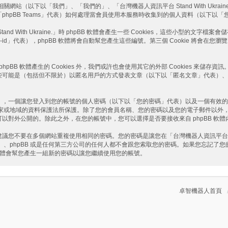
網站（以下以「我們」、「我們的」、「台灣機器人資訊平台 Stand With Ukraine.」、「
roup」、「phpBB Teams」代表）如何處理當會員使用本服務時收集到的個人資料（以
With Ukraine.」時 phpBB 軟體會產生一些 Cookies，這些小型的文字檔
on-id」代表），phpBB 軟體將會自動幫您產生這些編號。第三個 Cookie 將會在您瀏覽
的由 phpBB 軟體產生的 Cookies 外，我們或許也會使用其它的外部 Cookies 
（包括但不限於）以匿名用戶的方式發表文章（以下以「匿名文章」代表）、在「台灣機器人
。
），一個讓您登入到您的帳號的個人密碼（以下以「您的密碼」代表）以及一個有效的
這個網站所在國家或地域的資料保護法所保護。除了您的會員名稱、您的密碼以及您的電子郵
些資訊是可以對外公開的。除此之外，在您的帳號中，您可以選擇是否要接收來自 phpBB 
要在多個網站重複使用相同的密碼。您的密碼是讓您在「台灣機器人資訊平台 Stand 
aine.」、phpBB 或是任何第三方公司的任何人都不會跟您索取您的密碼。如果您忘記
 軟體會幫您產生一組新的密碼以讓您繼續使用您的帳號。
卓智機器人首頁