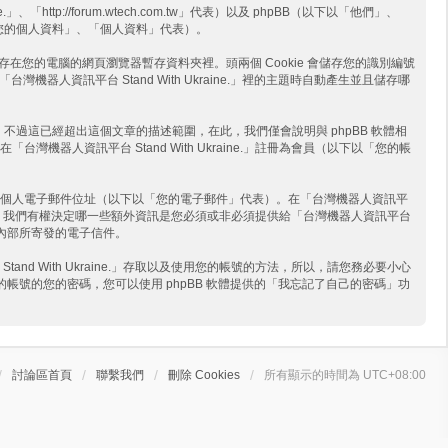
http://forum.wtech.com.tw」代表）以及 phpBB（以下以「他們」、
下以「您的個人資料」、「個人資料」代表）。
案會儲存在您的電腦的網頁瀏覽器暫存資料夾裡。頭兩個 Cookie 會儲存您的識別編號
「台灣機器人資訊平台 Stand With Ukraine.」裡的主題時自動產生並且儲存哪
來儲存資訊。不過這已經超出這個文章的描述範圍，在此，我們僅會說明與 phpBB 軟體相
資訊平台 Stand With Ukraine.」註冊為會員（以下以「您的帳
個人電子郵件位址（以下以「您的電子郵件」代表）。在「台灣機器人資訊平
件以外，我們有權決定哪一些額外資訊是您必須或非必須提供給「台灣機器人資訊平台
軟體內部所寄發的電子信件。
With Ukraine.」存取以及使用您的帳號的方法，所以，請您務必要小心
了您的帳號的您的密碼，您可以使用 phpBB 軟體提供的「我忘記了自己的密碼」功
討論區首頁
聯繫我們
刪除 Cookies
所有顯示的時間為
UTC+08:00