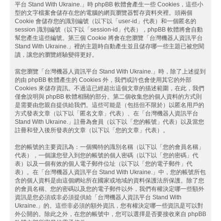
平台 Stand With Ukraine.」時 phpBB 軟體會產生一些 Cookies，這些小
型的文字檔案會儲存在您的電腦的網頁瀏覽器暫存資料夾裡。頭兩個
Cookie 會儲存您的識別編號（以下以「user-id」代表）和一個匿名的
session 識別編號（以下以「session-id」代表），phpBB 軟體將會自動
幫您產生這些編號。第三個 Cookie 將會在您瀏覽「台灣機器人資訊平台
Stand With Ukraine.」裡的主題時自動產生並且儲存哪一些主題已被您閱
讀，讓您的瀏覽經驗變得更好。
當您瀏覽「台灣機器人資訊平台 Stand With Ukraine.」時，除了上述提到
的由 phpBB 軟體產生的 Cookies 外，我們或許也會使用其它的外部
Cookies 來儲存資訊。不過這已經超出這個文章的描述範圍，在此，我們
僅會說明與 phpBB 軟體相關的部分。第二個收集您的個人資料的方式則
是需要由您親自提供給我們。這些可能是（包括但不限於）以匿名用戶的
方式發表文章（以下以「匿名文章」代表）、在「台灣機器人資訊平台
Stand With Ukraine.」註冊為會員（以下以「您的帳號」代表）以及當您
註冊和登入後所發表的文章（以下以「您的文章」代表）。
您的帳號的主要資訊為：一個獨特的識別名稱（以下以「您的會員名稱」
代表），一個讓您登入到您的帳號的個人密碼（以下以「您的密碼」代
表）以及一個有效的個人電子郵件位址（以下以「您的電子郵件」代
表）。在「台灣機器人資訊平台 Stand With Ukraine.」中，您的帳號所包
含的個人資料是由這個網站所在國家或地域的資料保護法所保護。除了您
的會員名稱、您的密碼以及您的電子郵件以外，我們有權決定哪一些額外
資訊是您必須或非必須提供給「台灣機器人資訊平台 Stand With
Ukraine.」的。這些非必須的額外資訊，您有權決定哪一些資訊是可以對
外公開的。除此之外，在您的帳號中，您可以選擇是否要接收來自 phpBB